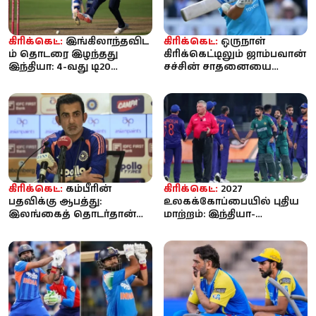
கிரிக்கெட்:
இங்கிலாந்தவிட
கிரிக்கெட்:
ஒருநாள்
ம் தொடரை இழந்தது
கிரிக்கெட்டிலும் ஜாம்பவான்
இந்தியா: 4-வது டி20
சச்சின் சாதனையை
போட்டியில் 9 விக்கெட்
முறியடித்தார் ஜோ ரூட்:
வித்தியாசத...
லார்ட்ஸி...
கிரிக்கெட்:
கம்பீரின்
கிரிக்கெட்:
2027
பதவிக்கு ஆபத்து:
உலகக்கோப்பையில் புதிய
இலங்கைத் தொடர்தான்
மாற்றம்: இந்தியா-
கடைசியா? - கடுமையான
பாகிஸ்தான் இடையிலான
அதிருப்தியில் பி...
போட்டிகள் அதிகரிக்...