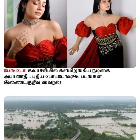
போட்டோ:
கவர்ச்சியில் களமிறங்கிய நடிகை
அபர்ணதி... புதிய போட்டோஷூட் படங்கள்
இணையத்தில் வைரல்!