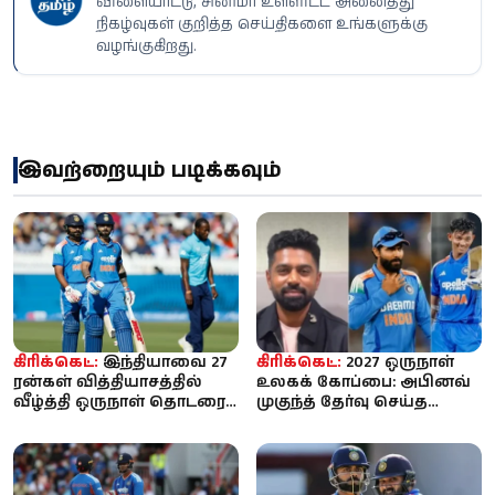
விளையாட்டு, சினிமா உள்ளிட்ட அனைத்து
நிகழ்வுகள் குறித்த செய்திகளை உங்களுக்கு
வழங்குகிறது.
இவற்றையும் படிக்கவும்
கிரிக்கெட்:
இந்தியாவை 27
கிரிக்கெட்:
2027 ஒருநாள்
ரன்கள் வித்தியாசத்தில்
உலகக் கோப்பை: அபினவ்
வீழ்த்தி ஒருநாள் தொடரை
முகுந்த் தேர்வு செய்த
கைப்பற்றியது இங்கிலாந்து
இந்திய அணி - ரோஹித்,
கோலி ...