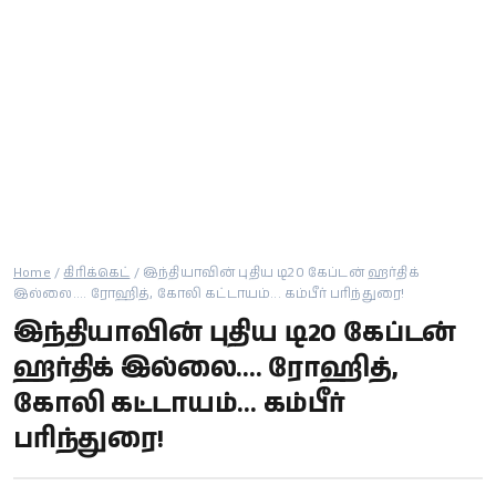
கால்பந்து
ஆன்மீகம்
Home
/
கிரிக்கெட்
/
இந்தியாவின் புதிய டி20 கேப்டன் ஹர்திக்
இல்லை.... ரோஹித், கோலி கட்டாயம்... கம்பீர் பரிந்துரை!
இந்தியாவின் புதிய டி20 கேப்டன்
ஹர்திக் இல்லை.... ரோஹித்,
கோலி கட்டாயம்... கம்பீர்
பரிந்துரை!