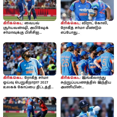
கிரிக்கெட்:
வைபவ்
கிரிக்கெட்:
விராட் கோலி,
சூர்யவன்ஷி, அபிஷேக்
ரோகித் சர்மா மீண்டும்
சர்மாவுக்கு பிசிசிஐ
எப்போது
எச்சரிக்கை? ‘ஒவ்வொரு
களமிறங்குவார்கள்?
பந்தையும் சிக்ஸ...
இந்திய அணியின் அடுத்த...
கிரிக்கெட்:
ரோகித் சர்மா
கிரிக்கெட்:
இங்கிலாந்து
ஓய்வு பெறுகிறாரா? 2027
சுற்றுப்பயணத்தில் இந்திய
உலகக் கோப்பை திட்டத்தில்
அணியின்
இடமில்லை என்ற
செயல்பாடுகளை
தகவலால்...
ஆகஸ்டில் ஆய்வு செய்யும்
...