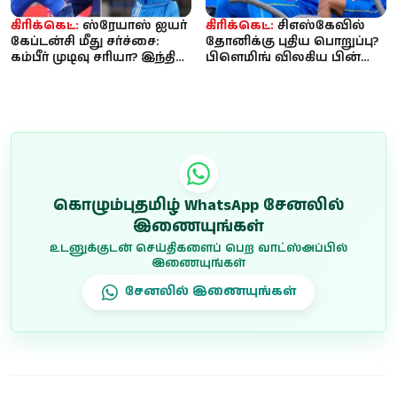
கிரிக்கெட்:
ஸ்ரேயாஸ் ஐயர்
கிரிக்கெட்:
சிஎஸ்கேவில்
கேப்டன்சி மீது சர்ச்சை:
தோனிக்கு புதிய பொறுப்பு?
கம்பீர் முடிவு சரியா? இந்திய
பிளெமிங் விலகிய பின்
அணிக்கு தொடரும்...
ஆலோசகர் பதவிக்கு
வாய்ப்ப...
கொழும்புதமிழ் WhatsApp சேனலில்
இணையுங்கள்
உடனுக்குடன் செய்திகளைப் பெற வாட்ஸ்அப்பில்
இணையுங்கள்
சேனலில் இணையுங்கள்