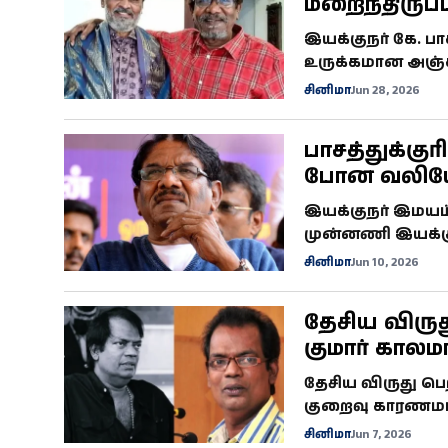
மறைந்திருப்
உருக்கம்
இயக்குநர் கே. ப
உருக்கமான அஞ்சலி
மறைந்த சோகத்தில
சினிமா
Jun 28, 2026
அவர், பாக்யராஜி
பாசத்துக்குர
போன வலியோ
போய்விட்டார
இயக்குநர் இமயம்
முன்னணி இயக்குந
சென்னையில் கா
சினிமா
Jun 10, 2026
உயிரிழந்த துயரி
பாதிக்கப்பட்டிரு...
தேசிய விருத
குமார் கால
தேசிய விருது பெ
குறைவு காரணமா
மலையாள திரையுலக
சினிமா
Jun 7, 2026