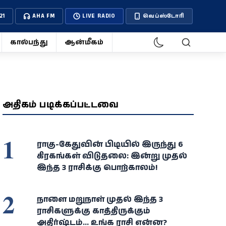
21
AHA FM
LIVE RADIO
வெப்ஸ்டோரி
கால்பந்து
ஆன்மீகம்
அதிகம் படிக்கப்பட்டவை
1
ராகு-கேதுவின் பிடியில் இருந்து 6
கிரகங்கள் விடுதலை: இன்று முதல்
இந்த 3 ராசிக்கு பொற்காலம்!
2
நாளை மறுநாள் முதல் இந்த 3
ராசிகளுக்கு காத்திருக்கும்
அதிர்ஷ்டம்... உங்க ராசி என்ன?