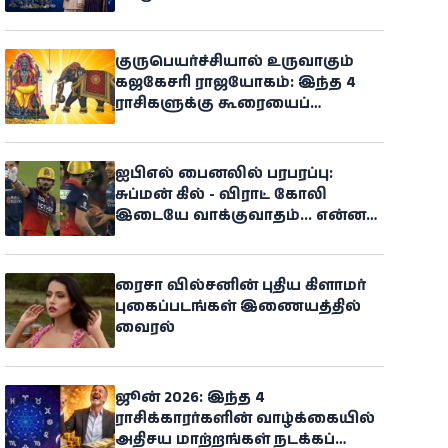
குருபெயர்ச்சியால் உருவாகும்
கஜகேசரி ராஜயோகம்: இந்த 4
ராசிகளுக்கு கூரையைப்
பிய்த்துக்கொண்டு அதிர்ஷ்டம்
கொட்டப்போகுதாம்
ஐபிஎல் பைனலில் பரபரப்பு:
சுப்மன் கில் - விராட் கோலி
இடையே வாக்குவாதம்... என்ன
நடந்தது?
ரைசா வில்சனின் புதிய கிளாமர்
புகைப்படங்கள் இணையத்தில்
வைரல்
ஜூன் 2026: இந்த 4
ராசிக்காரர்களின் வாழ்க்கையில்
அதிசய மாற்றங்கள் நடக்கப்