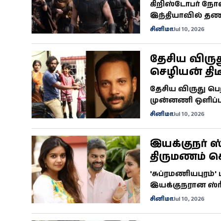
நீக்கப்படவி
கிறிஸ்டோபர் நோலன
இந்தியாவில் தணிக
எந்தக் காட்சியும
சினிமா
Jul 10, 2026
வெளியாகியுள்ளத
தேசிய விருத
செழியன் திட
தமிழ் திரைய
தேசிய விருது பெற
முன்னணி ஒளிப்
உடல்நலக்குறைவா
சினிமா
Jul 10, 2026
திரையுலகினர் இர
இயக்குநர் ஸ
திருமணம் ச
ரெட்டி: இண
'சுப்ரமணியபுரம்'
புகைப்படங்க
இயக்குநரான ஸ்
இரண்டாவது திரு
சினிமா
Jul 10, 2026
புகைப்படங்கள் 