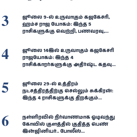
3
ஜூலை 9-ல் உருவாகும் கஜகேசரி,
ஹம்ச ராஜ யோகம்: இந்த 5
ராசிகளுக்கு வெற்றி, பணவரவு,
அதிர்ஷ்டம் கைகூடும்!
4
ஜூலை 14இல் உருவாகும் கஜகேசரி
ராஜயோகம்: இந்த 4
ராசிக்காரர்களுக்கு அதிர்ஷ்ட கதவு
திறக்கும்... செல்வம், வெற்றி
குவியும்!
5
ஜூலை 29-ல் உத்திரம்
நட்சத்திரத்திற்கு செல்லும் சுக்கிரன்:
இந்த 4 ராசிகளுக்கு திறக்கும்
அதிர்ஷ்டக் கதவு!
6
நள்ளிரவில் நிர்வாணமாக ஓடிவந்து
கோவில் குளத்தில் குதித்த பெண்
இன்ஜினியர்.. போலீஸ்