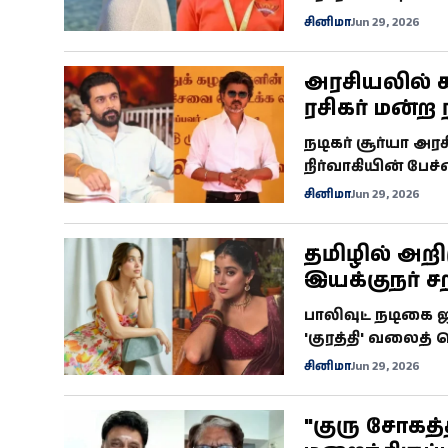
ரசிகர்களிடையே எதி
சினிமா
Jun 29, 2026
அறிவிப்பு வெள
அரசியலில் 
ரசிகர் மன்ற 
நடிகர் சூர்யா அர
நிர்வாகியின் பே
விவாதம் தீவிரமடை
சினிமா
Jun 29, 2026
இதுவரை அதிகாரப
தமிழில் அறிம
இயக்குநர் ச
நாயகியாக நட
பாலிவுட் நடிகை ஜ
'குரத்தி' வலைத்
உள்ளதாக தகவல் வ
சினிமா
Jun 29, 2026
விரைவில் வெளியாக
"குரு சோகத்