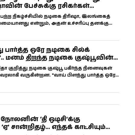
வின் பேச்சுக்கு ரசிகர்கள்
ெற்ற நிகழ்ச்சியில் நடிகை திரிஷா, இலங்கைத்
ய்மையானது என்றும், அதன் உச்சரிப்பு தனக்கு
் என்றும் கூறியுள்ளார். அவரது இந்த கருத்து சமூக
வனம் பெற்று வருகிறது.
ு பார்த்த ஒரே நடிகை சில்க்
.. மனம் திறந்த நடிகை குஷ்பூவின்
!
ிதா குறித்து நடிகை குஷ்பூ பகிர்ந்த நினைவுகள்
ாகி வருகின்றன. "வாய் பிளந்து பார்த்த ஒரே
என்று குஷ்பூ கூறியுள்ளார்.
 நோலனின் ‘தி ஒடிசி’க்கு
ஏ’ சான்றிதழ்... எந்தக் காட்சியும்