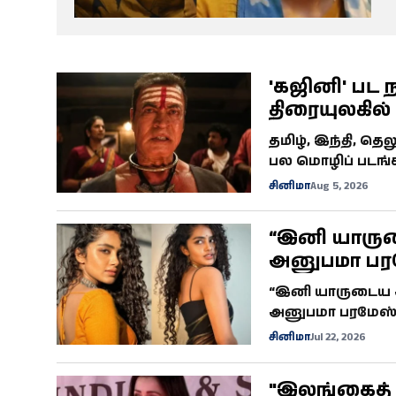
கால்பந்து
ஆன்மீகம்
'கஜினி' பட ந
திரையுலகில்
தமிழ், இந்தி, தெ
பல மொழிப் படங்க
புகழ்பெற்ற நடிகர
சினிமா
Aug 5, 2026
“இனி யாரு
அனுபமா பர
வைரல்
“இனி யாருடைய 
அனுபமா பரமேஸ்வ
சமூக வலைதளங்களி
சினிமா
Jul 22, 2026
யூகங்களை ஏற்படுத
"இலங்கைத் த