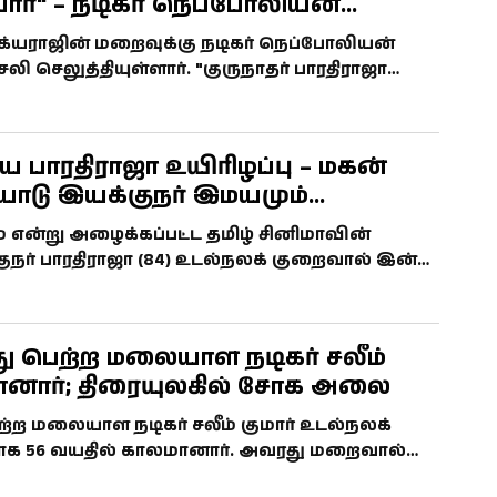
பார்" – நடிகர் நெப்போலியன்
ாக்யராஜின் மறைவுக்கு நடிகர் நெப்போலியன்
 செலுத்தியுள்ளார். "குருநாதர் பாரதிராஜா
்தான் பாக்யராஜும் இறந்திருப்பார்" எனக் கூறிய
ன் திரைக்கதை ஆற்றலைப் பாராட்டினார்.
ிய பாரதிராஜா உயிரிழப்பு – மகன்
டு இயக்குநர் இமயமும்
்
 என்று அழைக்கப்பட்ட தமிழ் சினிமாவின்
ர் பாரதிராஜா (84) உடல்நலக் குறைவால் இன்று
லமானார். கடந்த ஆண்டு அவரது மகன் மனோஜ்
ல் இருந்து மீளாத நிலையிலேயே உடல்நலமும்
ு பெற்ற மலையாள நடிகர் சலீம்
மானார்; திரையுலகில் சோக அலை
ற்ற மலையாள நடிகர் சலீம் குமார் உடல்நலக்
க 56 வயதில் காலமானார். அவரது மறைவால்
ும் ரசிகர்களும் ஆழ்ந்த இரங்கல் தெரிவித்து