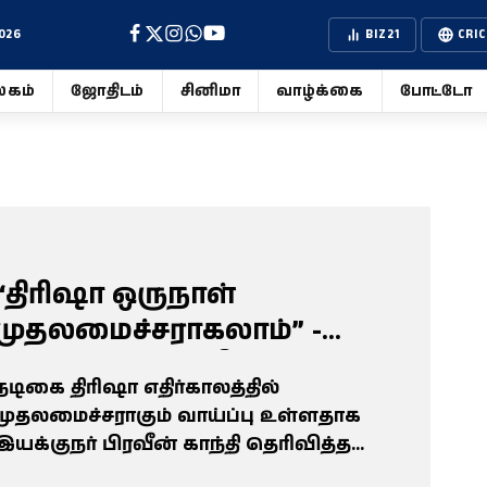
026
BIZ21
CRIC
கம்
ஜோதிடம்
சினிமா
வாழ்க்கை
போட்டோ
“திரிஷா ஒருநாள்
முதலமைச்சராகலாம்” -
இயக்குநர் பிரவீன்
நடிகை திரிஷா எதிர்காலத்தில்
காந்தியின் கருத்து வைரல்
முதலமைச்சராகும் வாய்ப்பு உள்ளதாக
இயக்குநர் பிரவீன் காந்தி தெரிவித்த
கருத்து சமூக வலைதளங்களில் கவனம்