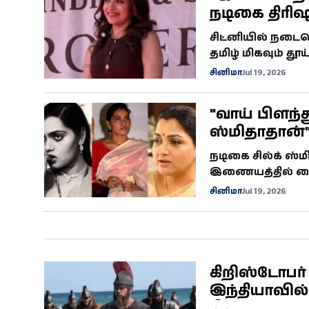
நடிகை திரிஷா
வரவேற்பு
சிட்னியில் நடைப
தமிழ் மிகவும் தூ
மிகவும் பிடிக்கும
சினிமா
Jul 19, 2026
வலைதளங்களில் க
"வாய் பிளந்த
ஸ்மிதாதான்"
வைரல் பேட்டி
நடிகை சில்க் ஸ்ம
இணையத்தில் வைரல
நடிகை அவர்தான்" 
சினிமா
Jul 19, 2026
கிறிஸ்டோபர்
இந்தியாவில் ‘