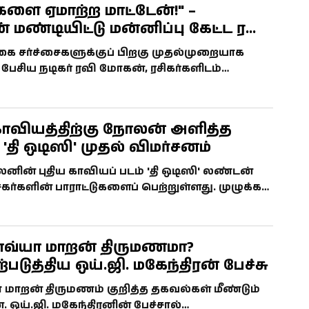
களை ஏமாற்ற மாட்டேன்!" –
மண்டியிட்டு மன்னிப்பு கேட்ட ரவி
்கை சர்ச்சைகளுக்குப் பிறகு முதல்முறையாக
சிய நடிகர் ரவி மோகன், ரசிகர்களிடம்
ணீருடன் மன்னிப்பு கோரியுள்ளார்.
வியத்திற்கு நோலன் அளித்த
புதிய வடிவம்: 'தி ஒடிஸி' முதல் விமர்சனம்
னின் புதிய காவியப் படம் 'தி ஒடிஸி' லண்டன்
்சகர்களின் பாராட்டுகளைப் பெற்றுள்ளது. முழுக்க
கப்பட்ட முதல் படம், மேட் டாமன்-ராபர்ட்
்பு, ஜூலை 17 வெளியீடு
காவ்யா மாறன் திருமணமா?
படுத்திய ஒய்.ஜி. மகேந்திரன் பேச்சு
ா மாறன் திருமணம் குறித்த தகவல்கள் மீண்டும்
. ஒய்.ஜி. மகேந்திரனின் பேச்சால்