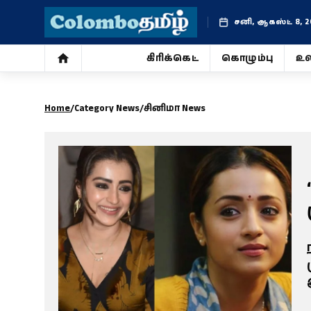
சனி, ஆகஸ்ட் 8, 2
கிரிக்கெட்
கொழும்பு
உல
கிரிக்கெட்
Home
/
Category News
/
சினிமா News
கொழும்பு
உலகம்
ஜோதிடம்
சினிமா
வாழ்க்கை
போட்டோ