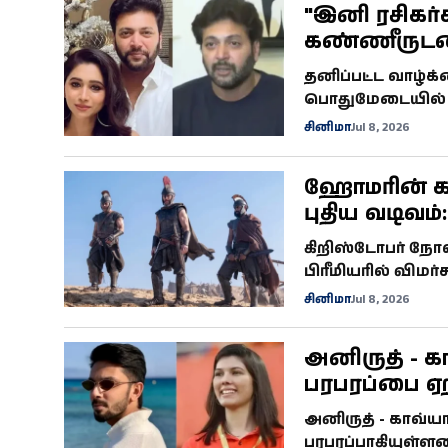
"இனி ரசிகர்
கண்ணீருடன் 
மோகன்
தனிப்பட்ட வாழ்க
பொதுமேடையில் பே
மண்டியிட்டு கண்
சினிமா
Jul 8, 2026
ஹோமரின் கா
கிறிஸ்டோபர் நோல
பிரீமியரில் விமர
ஐமேக்ஸில் படமாக்
சினிமா
Jul 8, 2026
பாட்டின்சன் நடிப
அனிருத் - 
பரபரப்பை ஏற்
அனிருத் - காவ்ய
பரபரப்பாகியுள்ளன