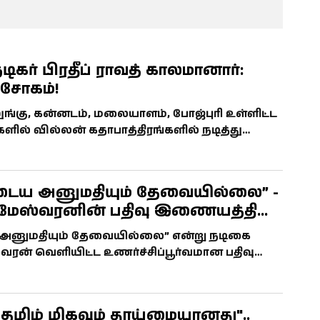
பெற்றுள்ளது.
டிகர் பிரதீப் ராவத் காலமானார்:
 சோகம்!
லுங்கு, கன்னடம், மலையாளம், போஜ்புரி உள்ளிட்ட
ளில் வில்லன் கதாபாத்திரங்களில் நடித்து
் பிரதீப் ராவத் காலமானார். அவருக்கு வயது 74.
டைய அனுமதியும் தேவையில்லை” -
மேஸ்வரனின் பதிவு இணையத்தில்
அனுமதியும் தேவையில்லை” என்று நடிகை
ரன் வெளியிட்ட உணர்ச்சிப்பூர்வமான பதிவு
ல் வைரலாகி, ரசிகர்கள் மத்தியில் பல்வேறு
்தியுள்ளது.
மிழ் மிகவும் தூய்மையானது"..