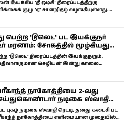
ல்லை!
் இயக்கிய ‘தி ஒடிசி’ திரைப்படத்திற்கு
்கைக் குழு ‘ஏ’ சான்றிதழ் வழங்கியுள்ளது.
் நீக்கப்படாமல் சான்றிதழ் வழங்கப்பட்டதாக தகவல்
ு.
ு பெற்ற 'டூலெட்' பட இயக்குநர்
ீர் மரணம்: சோகத்தில் மூழ்கியது
ுலகம்!
்ற 'டூலெட்' திரைப்படத்தின் இயக்குநரும்,
பதிவாளருமான செழியன் இன்று காலை
ல் திடீரென காலமானார். அவரது மறைவுக்குத்
ங்கல் தெரிவித்து வருகின்றனர்.
்ரீகாந்த் நாகோத்தியை 2-வது
ெய்துகொண்டார் நடிகை ஸ்வாதி
ையத்தில் வைரலாகும் திருமணப்
 பட புகழ் நடிகை ஸ்வாதி ரெட்டி, தனது கடைசி பட
ள்!
ரீகாந்த் நாகோத்தியை எளிமையான முறையில்
மணம் செய்துகொண்டார். இவர்களின் திருமணப்
வைரலாகி வருகின்றன.