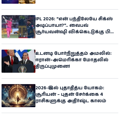
போகிறதாம்!
IPL 2026: “என் பந்திலேயே சிக்ஸ்
அடிப்பாயா?”.. வைபவ்
சூர்யவன்ஷி விக்கெட்டுக்கு பின்
ஆக்ரோஷம் காட்டிய சிராஜ்
உடனடி போர்நிறுத்தம் அமலில்:
ஈரான்–அமெரிக்கா மோதலில்
திருப்புமுனை!
2026-இல் புதாதித்ய யோகம்:
சூரியன் – புதன் சேர்க்கை 4
ராசிகளுக்கு அதிர்ஷ்ட காலம்