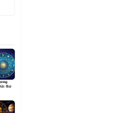
 மேஷ
ம்: மே
ம்