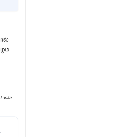
ால்
பழம்
 Lanka
ா