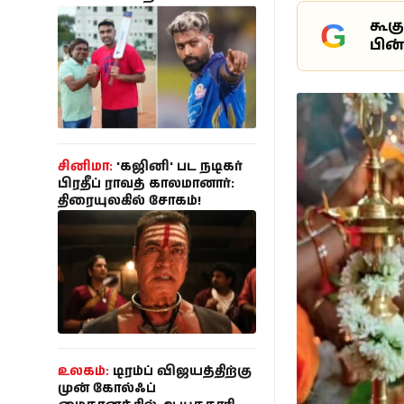
தேவையில்லை..
கால்பந்து
கூக
G
உண்மையை சொன்ன
பின
அஸ்வின் நண்பர்!
ஆன்மீகம்
சினிமா:
'கஜினி' பட நடிகர்
பிரதீப் ராவத் காலமானார்:
திரையுலகில் சோகம்!
உலகம்:
டிரம்ப் விஜயத்திற்கு
முன் கோல்ஃப்