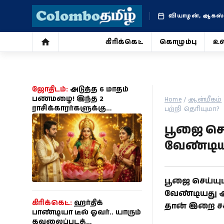
வியாழன், ஆகஸ்ட்
கிரிக்கெட்
கொழும்பு
உல
கிரிக்கெட்
கொழும்பு
ஜோதிடம்:
அடுத்த 6 மாதம்
பணமழை! இந்த 2
Home
/
ஆன்மீகம்
ராசிக்காரர்களுக்கு
பற்றி தெரியுமா?
உலகம்
ராஜயோகம் ஆரம்பம் - உங்க
பூஜை செ
ராசி இருக்கா?
ஜோதிடம்
வேண்டிய 
சினிமா
பூஜை செய்யு
வாழ்க்கை
வேண்டியது அ
கிரிக்கெட்:
ஹர்திக்
தான் இறை சக்
போட்டோ
பாண்டியா டீல் ஓவர்.. யாரும்
கவலைப்படத்