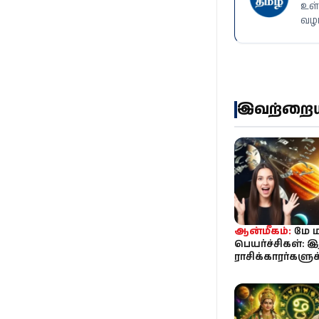
உள்
வழங
இவற்றையும
ஆன்மீகம்:
மே ம
பெயர்ச்சிகள்: இ
ராசிக்காரர்களு
மழை கொட்டப்ப