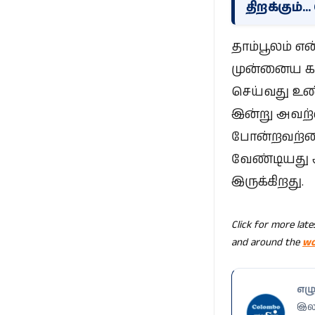
திறக்கும்.
தாம்பூலம் எ
முன்னைய கா
செய்வது உண
இன்று அவற்ற
போன்றவற்ற
வேண்டியது 
இருக்கிறது.
Click for more lat
and around the
wo
எழு
இலங