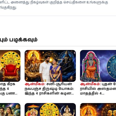
ளிட்ட அனைத்து நிகழ்வுகள் குறித்த செய்திகளை உங்களுக்கு
்குகிறது.
் படிக்கவும்
ாத கிரக
ஆன்மீகம்:
சனி-சூரியன்
ஆன்மீகம்:
புதன்
ந்த 4
நவபஞ்ச திருஷ்டி யோகம்:
ராசியில் அஸ்தமன
க்கு பண
இந்த 4 ராசிகளின் கடின
மாதத்தில் 4
ோகுது!
உழைப்புக்கு
ராசிக்காரர்களைத்
கிடைக்கப்போகு...
துரத்தும் துரதிர்ஷ்ட