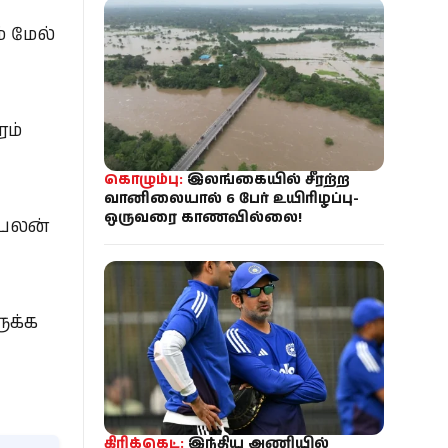
் மேல்
ரம்
கொழும்பு:
இலங்கையில் சீரற்ற
வானிலையால் 6 பேர் உயிரிழப்பு-
ஒருவரை காணவில்லை!
 பலன்
ுக்க
கிரிக்கெட்:
இந்திய அணியில்