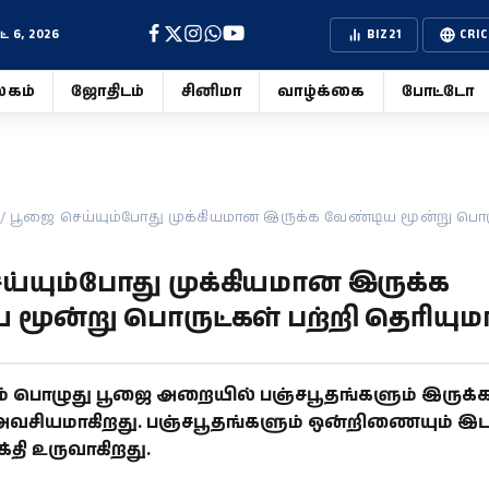
 6, 2026
BIZ21
CRIC
கம்
ஜோதிடம்
சினிமா
வாழ்க்கை
போட்டோ
/
பூஜை செய்யும்போது முக்கியமான இருக்க வேண்டிய மூன்று பொர
ய்யும்போது முக்கியமான இருக்க
மூன்று பொருட்கள் பற்றி தெரியும
ம் பொழுது பூஜை அறையில் பஞ்சபூதங்களும் இருக்
வசியமாகிறது. பஞ்சபூதங்களும் ஒன்றிணையும் இடத
தி உருவாகிறது.