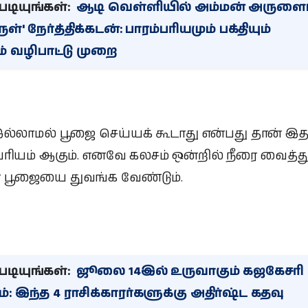
டியுங்கள்:
ஆடி வெள்ளியில் அம்மன் அருளைப
ருள்' நேர்த்திக்கடன்: பாரம்பரியமும் பக்தியும்
வழிபாட்டு முறை
இல்லாமல் பூஜை செய்யக் கூடாது என்பது தான் இ
்பரியம் ஆகும். எனவே கலசம் ஒன்றில் நீரை வைத்த
் பூஜையை துவங்க வேண்டும்.
டியுங்கள்:
ஜூலை 14இல் உருவாகும் கஜகேசரி
 இந்த 4 ராசிக்காரர்களுக்கு அதிர்ஷ்ட கதவு