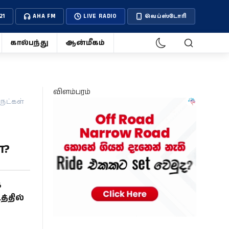
21
AHA FM
LIVE RADIO
வெப்ஸ்டோரி
கால்பந்து
ஆன்மீகம்
விளம்பரம்
ுட்கள்
ா?
க
்தில்