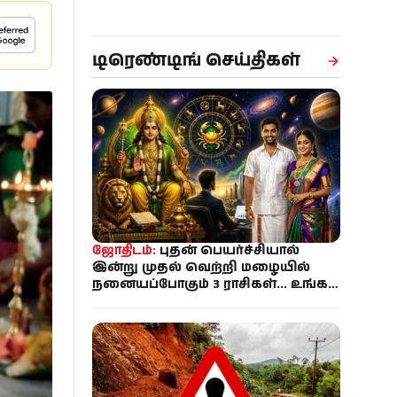
டிரெண்டிங் செய்திகள்
ஜோதிடம்:
புதன் பெயர்ச்சியால்
இன்று முதல் வெற்றி மழையில்
நனையப்போகும் 3 ராசிகள்... உங்க
ராசி என்ன?