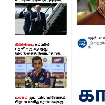
மைதானத்தில் ஆயுததாரி
கைது - பாதுகாப்பு
திட்டமிடலை
கண்காணித்ததாக
குற்றச்சாட்டு!
எழுதியவர்
பதிவேற்றம்:
கிரிக்கெட்:
கம்பீரின்
PM
பதவிக்கு ஆபத்து:
இலங்கைத் தொடர்தான்
கடைசியா? - கடுமையான
அதிருப்தியில் பிசிசிஐ!
க
உலகம்:
துபாயில் வினோதம்:
பிரபல மனித ரோபோவுக்கு