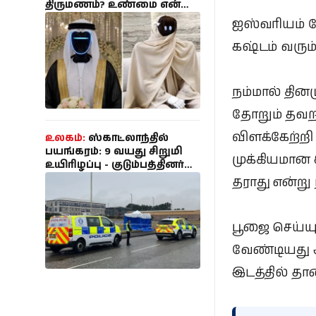
திருமணம்? உண்மை என்ன
தெரியுமா?
ஐஸ்வரியம் சே
கஷ்டம் வரும
நம்மால் தினம
தோறும் தவறா
விளக்கேற்றி
உலகம்:
ஸ்காட்லாந்தில்
பயங்கரம்: 9 வயது சிறுமி
முக்கியமான
உயிரிழப்பு - குடும்பத்தினர்
மருத்துவமனையில்
தராது என்று 
அனுமதி; 35 வயது
இளைஞர் கைது!
பூஜை செய்ய
வேண்டியது 
இடத்தில் தா