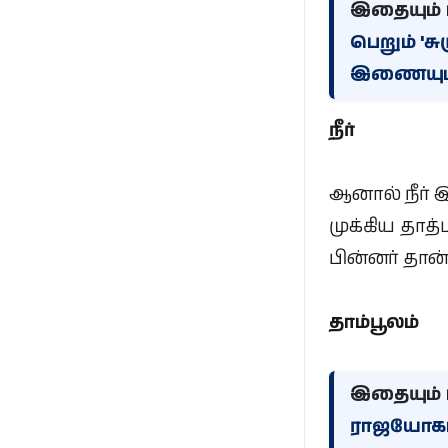
இதையும் ப
பெறும் 'சு
இணையும் 
நீர்
ஆனால் நீர் 
முக்கிய தாத
பின்னர் தான
தாம்பூலம்
இதையும் ப
ராஜயோகம்: