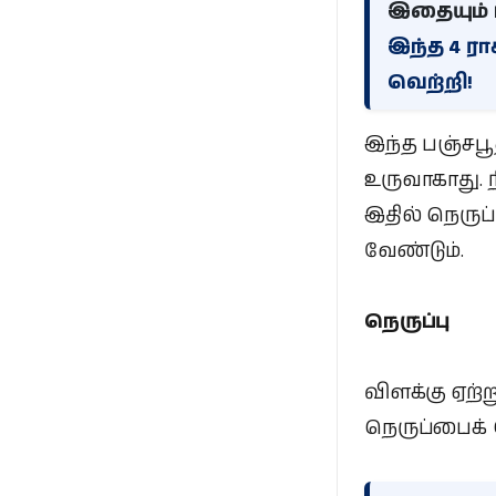
இதையும் ப
இந்த 4 ரா
வெற்றி!
இந்த பஞ்சபூ
உருவாகாது. 
இதில் நெருப
வேண்டும்.
நெருப்பு
விளக்கு ஏற்
நெருப்பைக்