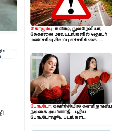
கொழும்பு:
கண்டி, நுவரெலியா,
கேகாலை மாவட்டங்களில் தொடர்
மண்சரிவு சிவப்பு எச்சரிக்கை -
பாடசாலைகளுக்கு விடுமுறை
gle
s
போட்டோ:
கவர்ச்சியில் களமிறங்கிய
நடிகை அபர்ணதி... புதிய
றி
போட்டோஷூட் படங்கள்
இணையத்தில் வைரல்!