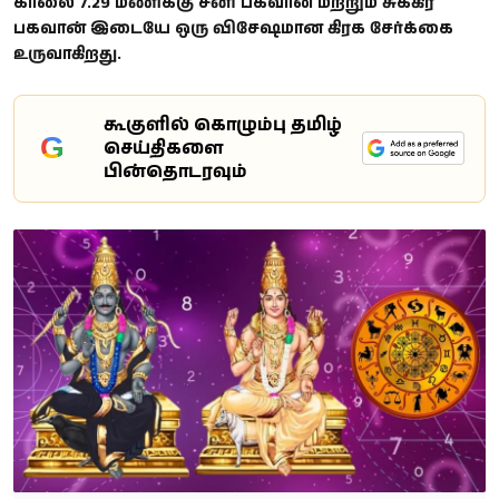
காலை 7.29 மணிக்கு சனி பகவான் மற்றும் சுக்கிர
பகவான் இடையே ஒரு விசேஷமான கிரக சேர்க்கை
உருவாகிறது.
கூகுளில் கொழும்பு தமிழ்
G
செய்திகளை
பின்தொடரவும்