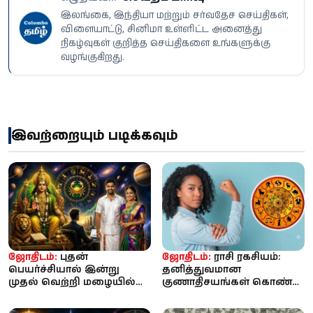
இலங்கை, இந்தியா மற்றும் சர்வதேச செய்திகள்,
விளையாட்டு, சினிமா உள்ளிட்ட அனைத்து
நிகழ்வுகள் குறித்த செய்திகளை உங்களுக்கு
வழங்குகிறது.
இவற்றையும் படிக்கவும்
ஜோதிடம்:
புதன்
ஜோதிடம்:
ராசி ரகசியம்:
பெயர்ச்சியால் இன்று
தனித்துவமான
முதல் வெற்றி மழையில்
குணாதிசயங்கள் கொண்ட
நனையப்போகும் 3
4 ராசி பெண்கள் -
ராசிகள்... உங்க ராச...
அவர்களின் சிறப்பம்ச...