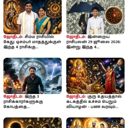
ஜோதிடம்:
சிம்ம ராசியில்
ஜோதிடம்:
இன்றைய
கேது: டிசம்பர் மாதத்துக்குள்
ராசிபலன் 29 ஜூலை 2026:
இந்த 4 ராசிக்கு
இன்று இந்த 4
பணக்காரராகும் வாய்ப்பு!
ராசிக்காரர்களுக்கு
பணமழை... தொழில், வரு...
ஜோதிடம்:
இந்த 3
ஜோதிடம்:
குரு உதயத்தால்
ராசிக்காரர்களுக்கு
கடகத்தில் உச்சம் பெறும்
கோபத்தை
வியாழன் - பண வரவும்
கட்டுப்படுத்துவது சவாலாம்!
மகிழ்ச்சியும் பெறப்போகு...
இவர்களின் கோபம்
பெரிய...