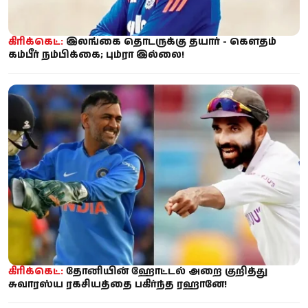
கிரிக்கெட்:
இலங்கை தொடருக்கு தயார் - கௌதம்
கம்பீர் நம்பிக்கை; பும்ரா இல்லை!
கிரிக்கெட்:
தோனியின் ஹோட்டல் அறை குறித்து
சுவாரஸ்ய ரகசியத்தை பகிர்ந்த ரஹானே!