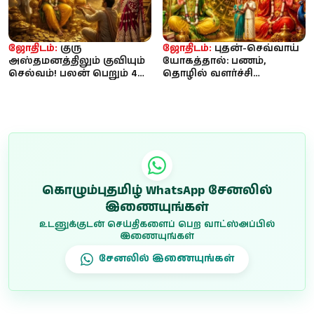
ஜோதிடம்:
குரு
ஜோதிடம்:
புதன்-செவ்வாய்
அஸ்தமனத்திலும் குவியும்
யோகத்தால்: பணம்,
செல்வம்! பலன் பெறும் 4
தொழில் வளர்ச்சி
ராசிகள் – உங்களுடையதா?
பெறப்போகும் 4 ராசிகள்...
உங்க ராசி...
கொழும்புதமிழ் WhatsApp சேனலில்
இணையுங்கள்
உடனுக்குடன் செய்திகளைப் பெற வாட்ஸ்அப்பில்
இணையுங்கள்
சேனலில் இணையுங்கள்