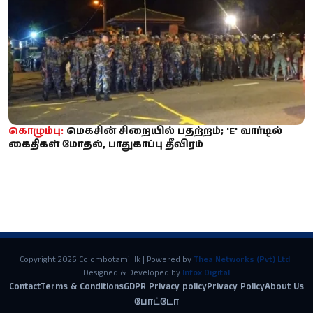
கொழும்பு:
மெகசின் சிறையில் பதற்றம்; 'E' வார்டில்
கைதிகள் மோதல், பாதுகாப்பு தீவிரம்
Copyright 2026 Colombotamil.lk | Powered by
Thea Networks (Pvt) Ltd
|
Designed & Developed by
Infox Digital
Contact
Terms & Conditions
GDPR Privacy policy
Privacy Policy
About Us
போட்டோ