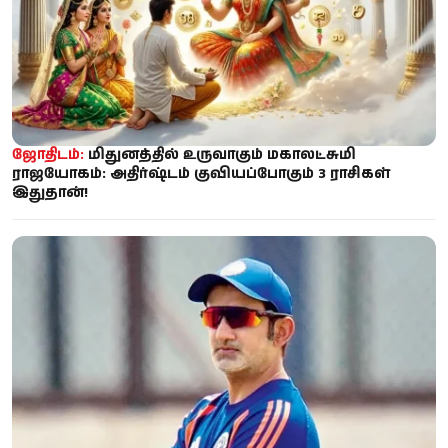
ஜோதிடம்:
மிதுனத்தில் உருவாகும் மகாலட்சுமி
ராஜயோகம்: அதிர்ஷ்டம் குவியப்போகும் 3 ராசிகள்
இதுதான்!