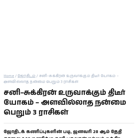
கால்பந்து
ஆன்மீகம்
Home
/
ஜோதிடம்
/
சனி–சுக்கிரன் உருவாக்கும் திடீர் யோகம் –
அளவில்லாத நன்மை பெறும் 3 ராசிகள்
சனி–சுக்கிரன் உருவாக்கும் திடீர்
யோகம் – அளவில்லாத நன்மை
பெறும் 3 ராசிகள்
ஜோதிடக் கணிப்புகளின் படி, ஜனவரி 28 ஆம் தேதி