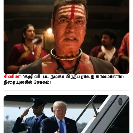
சினிமா:
'கஜினி' பட நடிகர் பிரதீப் ராவத் காலமானார்:
திரையுலகில் சோகம்!