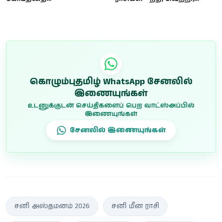
கட்டுப்படுத்துவது சவாலாம்!
முன்னேற்றம்!
இவர்களின் கோபம்
பெரிய...
கொழும்புதமிழ் WhatsApp சேனலில்
இணையுங்கள்
உடனுக்குடன் செய்திகளைப் பெற வாட்ஸ்அப்பில்
இணையுங்கள்
சேனலில் இணையுங்கள்
சனி அஸ்தமனம் 2026
சனி மீன ராசி