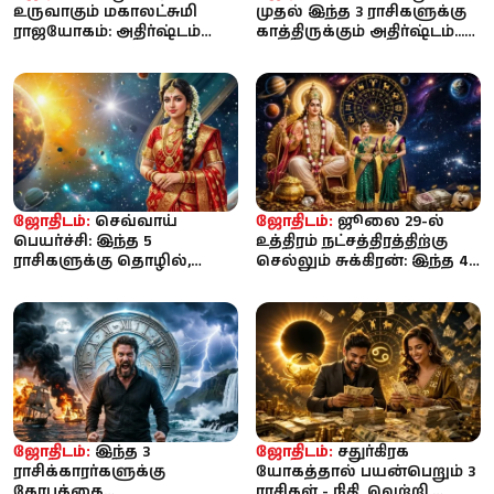
உருவாகும் மகாலட்சுமி
முதல் இந்த 3 ராசிகளுக்கு
ராஜயோகம்: அதிர்ஷ்டம்
காத்திருக்கும் அதிர்ஷ்டம்...
குவியப்போகும் 3 ராசிகள்
உங்க ராசி என்ன?
இது...
ஜோதிடம்:
செவ்வாய்
ஜோதிடம்:
ஜூலை 29-ல்
பெயர்ச்சி: இந்த 5
உத்திரம் நட்சத்திரத்திற்கு
ராசிகளுக்கு தொழில்,
செல்லும் சுக்கிரன்: இந்த 4
பணவரவு, ஜாக்பாட்
ராசிகளுக்கு திறக்...
வாய்ப்பு!
ஜோதிடம்:
இந்த 3
ஜோதிடம்:
சதுர்கிரக
ராசிக்காரர்களுக்கு
யோகத்தால் பயன்பெறும் 3
கோபத்தை
ராசிகள் - நிதி, வெற்றி,