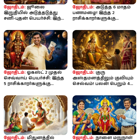
ஜோதிடம்:
ஜூலை
ஜோதிடம்:
அடுத்த 6 மாதம்
இறுதியில் அடுத்தடுத்து
பணமழை! இந்த 2
சனி-புதன் பெயர்ச்சி: இந்த
ராசிக்காரர்களுக்கு
3 ராசிக்காரர்களுக்கு
ராஜயோகம் ஆரம்பம் -
அதிர்ஷ்...
உங்க ராசி இருக்கா?
ஜோதிடம்:
ஓகஸ்ட் 2 முதல்
ஜோதிடம்:
குரு
செவ்வாய் பெயர்ச்சி: இந்த
அஸ்தமனத்திலும் குவியும்
5 ராசிக்காரர்களுக்கு
செல்வம்! பலன் பெறும் 4
தொழிலில் அமோக
ராசிகள் – உங்களுடையதா?
முன்னேற...
ஜோதிடம்:
மிதுனத்தில்
ஜோதிடம்:
நாளை மறுநாள்