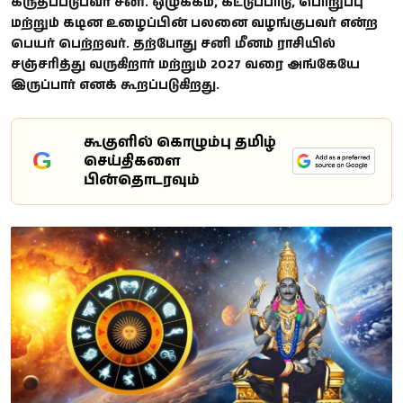
கருதப்படுபவர் சனி. ஒழுக்கம், கட்டுப்பாடு, பொறுப்பு
மற்றும் கடின உழைப்பின் பலனை வழங்குபவர் என்ற
பெயர் பெற்றவர். தற்போது சனி மீனம் ராசியில்
சஞ்சரித்து வருகிறார் மற்றும் 2027 வரை அங்கேயே
இருப்பார் எனக் கூறப்படுகிறது.
கூகுளில் கொழும்பு தமிழ்
G
செய்திகளை
பின்தொடரவும்