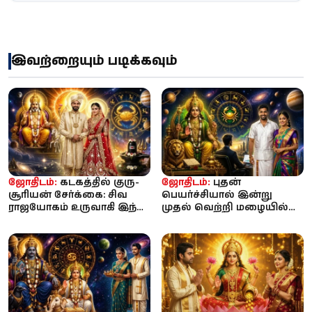
இவற்றையும் படிக்கவும்
ஜோதிடம்:
கடகத்தில் குரு-
ஜோதிடம்:
புதன்
சூரியன் சேர்க்கை: சிவ
பெயர்ச்சியால் இன்று
ராஜயோகம் உருவாகி இந்த
முதல் வெற்றி மழையில்
4 ராசிகளுக்கு செல்வம், ...
நனையப்போகும் 3
ராசிகள்... உங்க ராச...