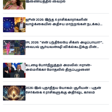
இணையத்தில் வைரல்
ஜூன் 2026: இந்த 4 ராசிக்காரர்களின்
வாழ்க்கையில் அதிசய மாற்றங்கள் நடக்கப்
போகிறதாம்!
IPL 2026: “என் பந்திலேயே சிக்ஸ் அடிப்பாயா?”..
வைபவ் சூர்யவன்ஷி விக்கெட்டுக்கு பின்
ஆக்ரோஷம் காட்டிய சிராஜ்
உடனடி போர்நிறுத்தம் அமலில்: ஈரான்–
அமெரிக்கா மோதலில் திருப்புமுனை!
2026-இல் புதாதித்ய யோகம்: சூரியன் – புதன்
சேர்க்கை 4 ராசிகளுக்கு அதிர்ஷ்ட காலம்