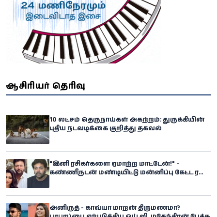
ஆசிரியர் தெரிவு
10 லட்சம் தெருநாய்கள் அகற்றம்: துருக்கியின்
புதிய நடவடிக்கை குறித்து தகவல்
"இனி ரசிகர்களை ஏமாற்ற மாட்டேன்!" –
கண்ணீருடன் மண்டியிட்டு மன்னிப்பு கேட்ட ரவி
மோகன்
அனிருத் - காவ்யா மாறன் திருமணமா?
பரபரப்பை ஏற்படுத்திய ஒய்.ஜி. மகேந்திரன் பேச்சு