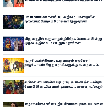
பாபா வாங்கா கணிப்பு: அதிர்ஷ்ட மழையில்
நனையப்போகும் 5 ராசிகள் இதுதான்!
மிதுனத்தில் உருவாகும் திரிகிரக யோகம்: இன்று
முதல் அதிர்ஷ்டம் பெறும் 3 ராசிகள்
குருபெயர்ச்சியால் உருவாகும் கஜகேசரி
ராஜயோகம்: இந்த 4 ராசிகளுக்கு கூரையைப்
பிய்த்துக்கொண்டு அதிர்ஷ்டம்
கொட்டப்போகுதாம்
ஐபிஎல் பைனலில் பரபரப்பு: சுப்மன் கில் - விராட்
கோலி இடையே வாக்குவாதம்... என்ன நடந்தது?
ரைசா வில்சனின் புதிய கிளாமர் புகைப்படங்கள்