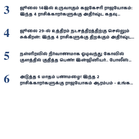
3
ஜூலை 14இல் உருவாகும் கஜகேசரி ராஜயோகம்:
இந்த 4 ராசிக்காரர்களுக்கு அதிர்ஷ்ட கதவு
திறக்கும்... செல்வம், வெற்றி குவியும்!
4
ஜூலை 29-ல் உத்திரம் நட்சத்திரத்திற்கு செல்லும்
சுக்கிரன்: இந்த 4 ராசிகளுக்கு திறக்கும் அதிர்ஷ்டக்
கதவு!
5
நள்ளிரவில் நிர்வாணமாக ஓடிவந்து கோவில்
குளத்தில் குதித்த பெண் இன்ஜினியர்.. போலீஸ்
விசாரணையில் திடுக்கிடும் பின்னணி!
6
அடுத்த 6 மாதம் பணமழை! இந்த 2
ராசிக்காரர்களுக்கு ராஜயோகம் ஆரம்பம் - உங்க
ராசி இருக்கா?