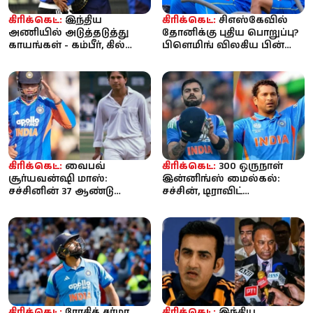
கிரிக்கெட்:
இந்திய
கிரிக்கெட்:
சிஎஸ்கேவில்
அணியில் அடுத்தடுத்து
தோனிக்கு புதிய பொறுப்பு?
காயங்கள் - கம்பீர், கில்
பிளெமிங் விலகிய பின்
அதிருப்தி; மருத்துவக் குழு
ஆலோசகர் பதவிக்கு
மா...
வாய்ப்ப...
கிரிக்கெட்:
வைபவ்
கிரிக்கெட்:
300 ஒருநாள்
சூர்யவன்ஷி மாஸ்:
இன்னிங்ஸ் மைல்கல்:
சச்சினின் 37 ஆண்டு
சச்சின், டிராவிட்
சாதனை தகர்ப்பு! 15 வயதில்
வரிசையில் இடம்பிடித்த
உலக கிரிக்கெட்...
விராட் கோலி
கிரிக்கெட்:
ரோகித் சர்மா
கிரிக்கெட்:
இந்திய