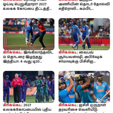
ஓய்வு பெறுகிறாரா? 2027
அணியின் தொடர் தோல்வி
உலகக் கோப்பை திட்டத்தில்
எதிரொலி... கம்பீர்,
இடமில்லை என்ற
அகர்கருடன் பிசிசிஐ அவசர
தகவலால்...
ஆலோசனை கூட...
கிரிக்கெட்:
இங்கிலாந்தவிட
கிரிக்கெட்:
வைபவ்
ம் தொடரை இழந்தது
சூர்யவன்ஷி, அபிஷேக்
இந்தியா: 4-வது டி20
சர்மாவுக்கு பிசிசிஐ
போட்டியில் 9 விக்கெட்
எச்சரிக்கை? ‘ஒவ்வொரு
வித்தியாசத...
பந்தையும் சிக்ஸ...
கிரிக்கெட்:
2027
கிரிக்கெட்:
ஐசிசி ஒருநாள்
உலகக்கோப்பையில் புதிய
தரவரிசை வெளியீடு: