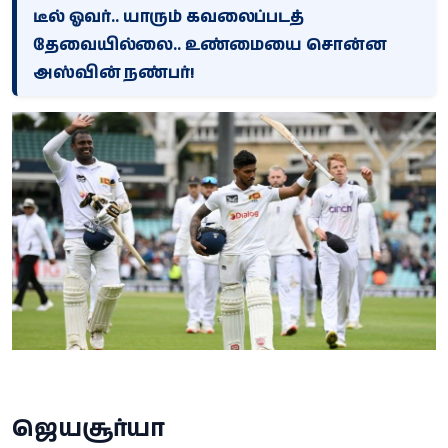
டீல் ஓவர்.. யாரும் கவலைப்படத்
தேவையில்லை.. உண்மையை சொன்ன
அஸ்வின் நண்பர்!
ஜெயசூர்யா