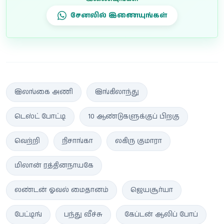
சேனலில் இணையுங்கள்
இலங்கை அணி
இங்கிலாந்து
டெஸ்ட் போட்டி
10 ஆண்டுகளுக்குப் பிறகு
வெற்றி
நிசாங்கா
லகிரு குமாரா
மிலான் ரத்தினநாயகே
லண்டன் ஓவல் மைதானம்
ஜெயசூர்யா
பேட்டிங்
பந்து வீச்சு
கேப்டன் ஆலிப் போப்