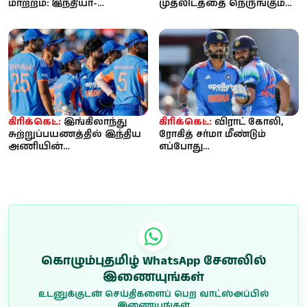
மாற்றம்: இந்தியா-
முதலிடத்தை நெருங்கும்
பாகிஸ்தான் இடையிலான
சுப்மன் கில்.. டாப் 5-ல்
போட்டிகள் அதிகரிக்...
ரோக...
கிரிக்கெட்:
இங்கிலாந்து
கிரிக்கெட்:
விராட் கோலி,
சுற்றுப்பயணத்தில் இந்திய
ரோகித் சர்மா மீண்டும்
அணியின்
எப்போது
செயல்பாடுகளை
களமிறங்குவார்கள்?
ஆகஸ்டில் ஆய்வு செய்யும்
இந்திய அணியின் அடுத்த...
...
கொழும்புதமிழ் WhatsApp சேனலில்
இணையுங்கள்
உடனுக்குடன் செய்திகளைப் பெற வாட்ஸ்அப்பில்
இணையுங்கள்