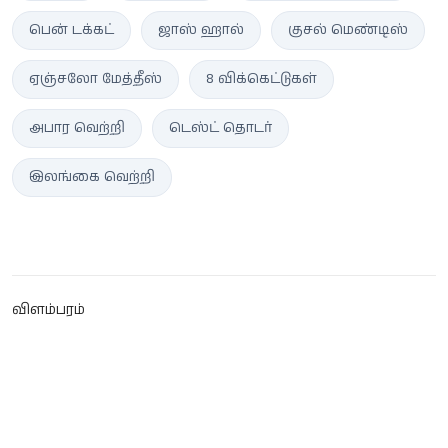
பென் டக்கட்
ஜாஸ் ஹால்
குசல் மெண்டிஸ்
ஏஞ்சலோ மேத்தீஸ்
8 விக்கெட்டுகள்
அபார வெற்றி
டெஸ்ட் தொடர்
இலங்கை வெற்றி
விளம்பரம்