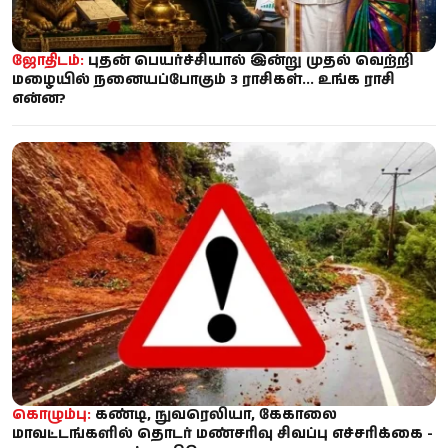
ஜோதிடம்:
புதன் பெயர்ச்சியால் இன்று முதல் வெற்றி
மழையில் நனையப்போகும் 3 ராசிகள்... உங்க ராசி
என்ன?
கொழும்பு:
கண்டி, நுவரெலியா, கேகாலை
மாவட்டங்களில் தொடர் மண்சரிவு சிவப்பு எச்சரிக்கை -