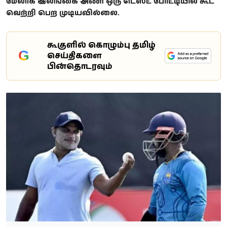
மேலாக இலங்கை அணி ஒரு டெஸ்ட் போட்டியில் கூட
வெற்றி பெற முடியவில்லை.
கூகுளில் கொழும்பு தமிழ்
G
செய்திகளை
பின்தொடரவும்