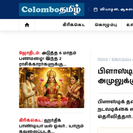
வியாழன், ஆகஸ்ட்
கிரிக்கெட்
கொழும்பு
உல
கிரிக்கெட்
கொழும்பு
ஜோதிடம்:
அடுத்த 6 மாதம்
பணமழை! இந்த 2
Home
/
கொழும்பு
ராசிக்காரர்களுக்கு
உலகம்
பிளாஸ்டி
ராஜயோகம் ஆரம்பம் - உங்க
ராசி இருக்கா?
அமுலுக்
ஜோதிடம்
சினிமா
பிளாஸ்டிக் த
நடவடிக்கை எட
வாழ்க்கை
தெரிவித்தார்.
கிரிக்கெட்:
ஹர்திக்
போட்டோ
பாண்டியா டீல் ஓவர்.. யாரும்
கவலைப்படத்