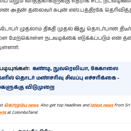
ை மீறும் வர்த்தகர்களுக்கு எதிராக சட்ட நடவடிக்
் என அதன் தலைவர் சுபுன் எஸ்.பத்திரகே தெரிவித்த
்டோபர் முதலாம் திகதி முதல் இது தொடர்பான திடீர
மேற்கொள்ள நடவடிக்கை எடுக்கப்படும் என த
ுள்ளார்.
டியுங்கள்:
கண்டி, நுவரெலியா, கேகாலை
ளில் தொடர் மண்சரிவு சிவப்பு எச்சரிக்கை -
களுக்கு விடுமுறை
est
கொழும்பு news
. Also get top headlines and
latest news
from Sri
rld
at ColomboTamil.