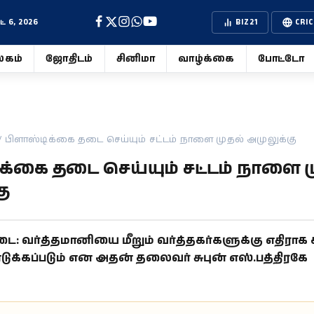
 6, 2026
BIZ21
CRIC
கம்
ஜோதிடம்
சினிமா
வாழ்க்கை
போட்டோ
/
பிளாஸ்டிக்கை தடை செய்யும் சட்டம் நாளை முதல் அமுலுக்கு
க்கை தடை செய்யும் சட்டம் நாளை ம
கு
டை: வர்த்தமானியை மீறும் வர்த்தகர்களுக்கு எதிராக 
ுக்கப்படும் என அதன் தலைவர் சுபுன் எஸ்.பத்திரகே