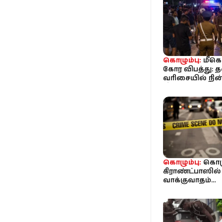
கொழும்பு:
மீக
கோர விபத்து: த
வரிசையில் நின
மீது கெப் மோதி 6
உயிரிழப்பு
கொழும்பு:
கொழு
கிராண்ட்பாஸில்
வாக்குவாதம்
விபரீதமாகியது: 
ஒருவர் தாக்கி