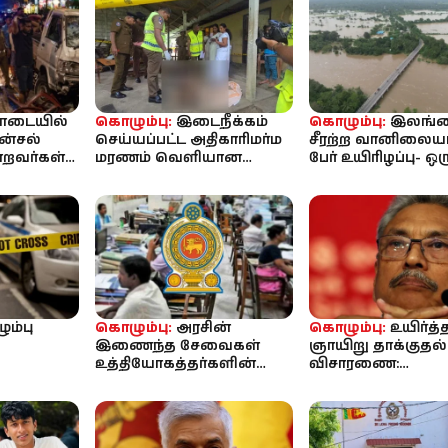
ொடையில்
கொழும்பு:
இடைநீக்கம்
கொழும்பு:
இலங்க
ன்சல்
செய்யப்பட்ட அதிகாரிமர்ம
சீரற்ற வானிலையா
்றவர்கள்
மரணம் வெளியான
பேர் உயிரிழப்பு- 
 பேர்
அதிர்ச்சித் தகவல்!
காணவில்லை!
ம்பு
கொழும்பு:
அரசின்
கொழும்பு:
உயிர்த்
இணைந்த சேவைகள்
ஞாயிறு தாக்குதல்
உத்தியோகத்தர்களின்
விசாரணை:
நபர்
வருடாந்த இடமாற்றம் –
பயங்கரவாதத் தடுப்
க் கொலை
புதிய சுற்றறிக்கை வெ...
சட்டத்தின் கீழ் க
தட...