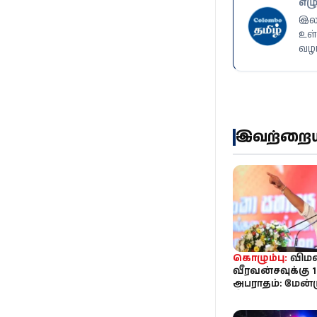
எழு
இலங
உள்
வழங
இவற்றையும
கொழும்பு:
விமல
வீரவன்சவுக்கு 1
அபராதம்: மேன்
நீதிமன்றம் உறுதி
த...