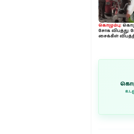
கொழும்பு:
கொழு
சோக விபத்து: ம
சைக்கிள் விபத்த
வகுப்பு மாணவ
உயிரிழப்பு
கொழ
உடன