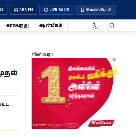
21
AHA FM
LIVE RADIO
வெப்ஸ்டோரி
கால்பந்து
ஆன்மீகம்
விளம்பரம்
ுதல்
சட்ட