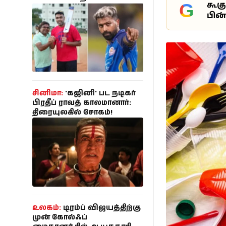
கூக
G
தேவையில்லை..
கால்பந்து
பின
உண்மையை சொன்ன
அஸ்வின் நண்பர்!
ஆன்மீகம்
சினிமா:
'கஜினி' பட நடிகர்
பிரதீப் ராவத் காலமானார்:
திரையுலகில் சோகம்!
உலகம்:
டிரம்ப் விஜயத்திற்கு
முன் கோல்ஃப்