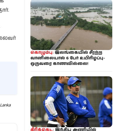
கை
ார்.
்
லைவர்
கொழும்பு:
இலங்கையில் சீரற்ற
வானிலையால் 6 பேர் உயிரிழப்பு-
ஒருவரை காணவில்லை!
 Lanka
கிரிக்கெட்:
இந்திய அணியில்