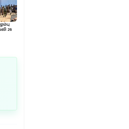
ும்பு
லி 26
ர் குழு