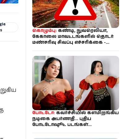
gle
s
கொழும்பு:
கண்டி, நுவரெலியா,
கேகாலை மாவட்டங்களில் தொடர்
மண்சரிவு சிவப்பு எச்சரிக்கை -
பாடசாலைகளுக்கு விடுமுறை
ுறுகிய
கு
போட்டோ:
கவர்ச்சியில் களமிறங்கிய
நடிகை அபர்ணதி... புதிய
போட்டோஷூட் படங்கள்
இணையத்தில் வைரல்!