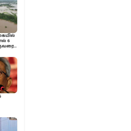
ையில்
ல் 6
ஒருவரை
த
புச்
ைதைத்