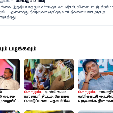
செய்திப் பிரிவு
தியவர்:
்கை, இந்தியா மற்றும் சர்வதேச செய்திகள், விளையாட்டு, சினிம
ளிட்ட அனைத்து நிகழ்வுகள் குறித்த செய்திகளை உங்களுக்கு
்குகிறது.
் படிக்கவும்
்
கொழும்பு:
அஸ்வெசும
கொழும்பு:
சர்வாதி
0 லட்சம்
நலன்புரி திட்டம்: மே மாத
தனிக்கட்சி ஆட்ச
முறையீட்டு
கொடுப்பனவு தொடர்பில்
உருவாக்க திசைகாட்டி
ப்படுத்திய
முக்கிய அறிவிப்பு
முயற்சிக்கிறது: சஜி
பிரேமதாச ...