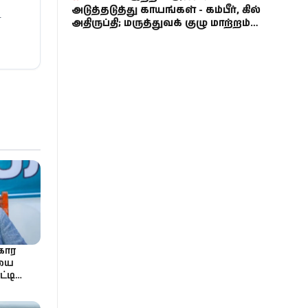
அடுத்தடுத்து காயங்கள் - கம்பீர், கில்
ா
அதிருப்தி; மருத்துவக் குழு மாற்றம்
பற்றிய பேச்சு!
கார
ியை
த்