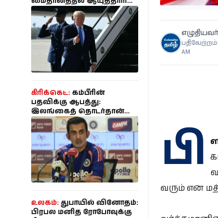
மைதானத்தில் ஆயுததாரி
கைது - பாதுகாப்பு
திட்டமிடலை
கண்காணித்ததாக
எழுதியவர்
குற்றச்சாட்டு!
பதிவேற்றம்:
AM
கிரிக்கெட்:
கம்பீரின்
பதவிக்கு ஆபத்து:
இலங்கைத் தொடர்தான்
கடைசியா? - கடுமையான
பி
அதிருப்தியில் பிசிசிஐ!
ள
க
வ
வரும் என மத
உலகம்:
துபாயில் வினோதம்:
பிரபல மனித ரோபோவுக்கு