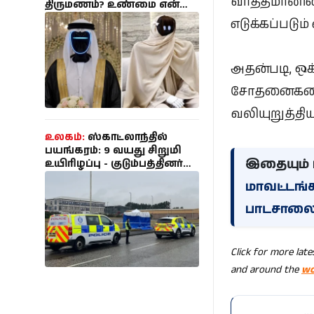
வர்த்தமானிய
திருமணம்? உண்மை என்ன
தெரியுமா?
எடுக்கப்படும
அதன்படி, ஒக
சோதனைகளை 
வலியுறுத்திய
உலகம்:
ஸ்காட்லாந்தில்
பயங்கரம்: 9 வயது சிறுமி
இதையும் ப
உயிரிழப்பு - குடும்பத்தினர்
மருத்துவமனையில்
மாவட்டங்க
அனுமதி; 35 வயது
இளைஞர் கைது!
பாடசாலை
Click for more lat
and around the
wo