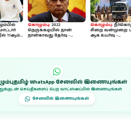
ம்பில்
கொழும்பு:
2022
கொழும்பு:
நீர்கொழ
ோட்டார்
நெருக்கடியில் நான்
சிறை வன்முறை: ப
ில் 11ஆம்
நான்காவது தேர்வு -
ஆக உயர்வு -
ன்
ரணில் விக்ரமசிங்க
விசாரணைக்கு மூவ
வெளிப்படுத்திய அதிர்ச...
நியமனம்
ும்புதமிழ் WhatsApp சேனலில் இணையுங்கள்
ுக்குடன் செய்திகளைப் பெற வாட்ஸ்அப்பில் இணையுங்கள்
சேனலில் இணையுங்கள்