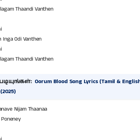
lagam Thaandi Vanthen
i
 Inga Odi Vanthen
i
lagam Thaandi Vanthen
டியுங்கள்:
Oorum Blood Song Lyrics (Tamil & English
(2025)
nave Nijam Thaanaa
e Poneney
i