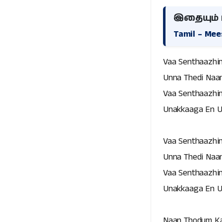
இதையும் ப
Tamil – Me
Vaa Senthaazhin
Unna Thedi Naan
Vaa Senthaazhin
Unakkaaga En U
Vaa Senthaazhin
Unna Thedi Naan
Vaa Senthaazhin
Unakkaaga En U
Naan Thodum Ka