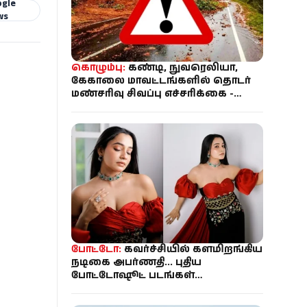
ogle
ws
கொழும்பு:
கண்டி, நுவரெலியா,
கேகாலை மாவட்டங்களில் தொடர்
மண்சரிவு சிவப்பு எச்சரிக்கை -
பாடசாலைகளுக்கு விடுமுறை
போட்டோ:
கவர்ச்சியில் களமிறங்கிய
நடிகை அபர்ணதி... புதிய
போட்டோஷூட் படங்கள்
இணையத்தில் வைரல்!