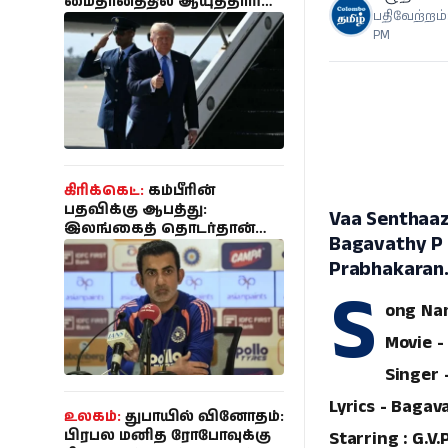
மைதானத்தில் ஆயுததாரி
பதிவேற்றம்:
கைது - பாதுகாப்பு
PM
திட்டமிடலை
கண்காணித்ததாக
குற்றச்சாட்டு!
கிரிக்கெட்:
கம்பீரின்
பதவிக்கு ஆபத்து:
Vaa Senthaazh
இலங்கைத் தொடர்தான்
Bagavathy P 
கடைசியா? - கடுமையான
Prabhakaran
அதிருப்தியில் பிசிசிஐ!
S
ong Nam
Movie -
Singer 
Lyrics - Bagav
உலகம்:
துபாயில் வினோதம்:
Starring : G.
பிரபல மனித ரோபோவுக்கு