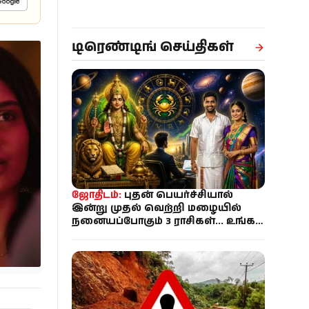
டிரெண்டிங் செய்திகள்
ஜோதிடம்:
புதன் பெயர்ச்சியால்
இன்று முதல் வெற்றி மழையில்
நனையப்போகும் 3 ராசிகள்... உங்க
ராசி என்ன?