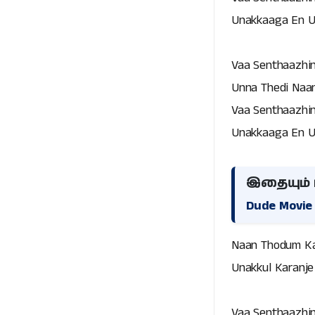
Unakkaaga En U
Vaa Senthaazhin
Unna Thedi Naan
Vaa Senthaazhin
Unakkaaga En U
இதையும் ப
Dude Movie 
Naan Thodum Ka
Unakkul Karanj
Vaa Senthaazhin