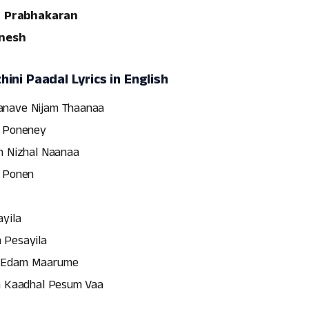
n Prabhakaran
gnesh
ini Paadal Lyrics in English
nave Nijam Thaanaa
e Poneney
n Nizhal Naanaa
e Ponen
yila
 Pesayila
 Edam Maarume
a Kaadhal Pesum Vaa