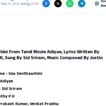
Go
 May 27, 2023 அன்று 07:10
Ne
ini From Tamil Movie Adiyae, Lyrics Written By
K, Sung By Sid Sriram, Music Composed By Justin
.
e - Vaa Senthaazhini
 Adiyae
- Sid Sriram
athy P K
V.Prakash Kumar, Venkat Prabhu