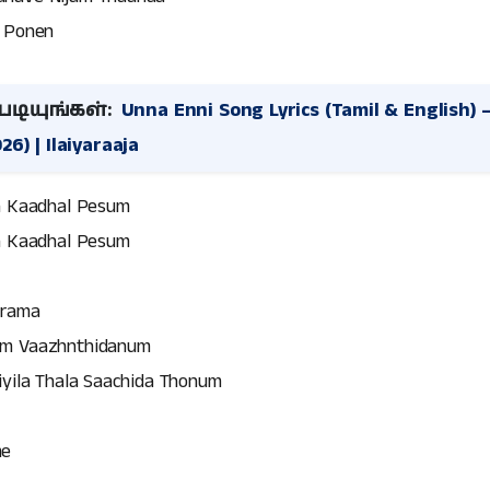
e Ponen
டியுங்கள்:
Unna Enni Song Lyrics (Tamil & English) 
6) | Ilaiyaraaja
a Kaadhal Pesum
a Kaadhal Pesum
Orama
um Vaazhnthidanum
iyila Thala Saachida Thonum
me