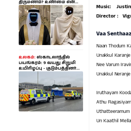
திருமணம்? உண்மை என்ன
Music: Justi
தெரியுமா?
Director : Vi
Vaa Senthaazh
Naan Thodum Ka
Unakkul Karanj
உலகம்:
ஸ்காட்லாந்தில்
பயங்கரம்: 9 வயது சிறுமி
Nee Varum Iravi
உயிரிழப்பு - குடும்பத்தினர்
Unakkul Neranj
மருத்துவமனையில்
அனுமதி; 35 வயது
இளைஞர் கைது!
Iruthayam Kooda
Athu Ragasiyam
Uthatteeramum
Un Kaathil Mell