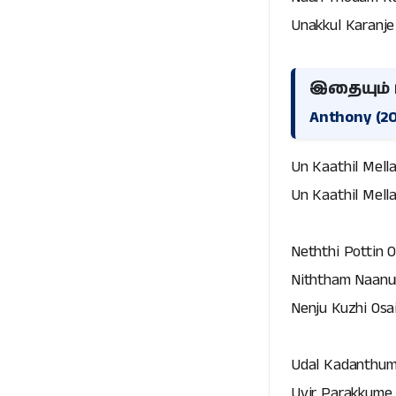
Unakkul Karanj
இதையும் ப
Anthony (202
Un Kaathil Mell
Un Kaathil Mell
Neththi Pottin 
Niththam Naan
Nenju Kuzhi Osa
Udal Kadanthu
Uyir Parakkume