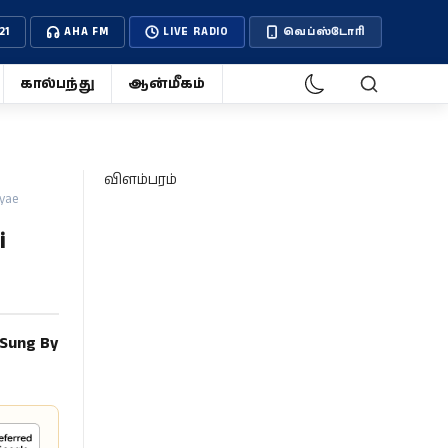
21
AHA FM
LIVE RADIO
வெப்ஸ்டோரி
கால்பந்து
ஆன்மீகம்
விளம்பரம்
yae
i
 Sung By