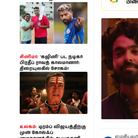
பின
தேவையில்லை..
கால்பந்து
உண்மையை சொன்ன
அஸ்வின் நண்பர்!
ஆன்மீகம்
சினிமா:
'கஜினி' பட நடிகர்
பிரதீப் ராவத் காலமானார்:
திரையுலகில் சோகம்!
உலகம்:
டிரம்ப் விஜயத்திற்கு
முன் கோல்ஃப்
எழுதியவர்