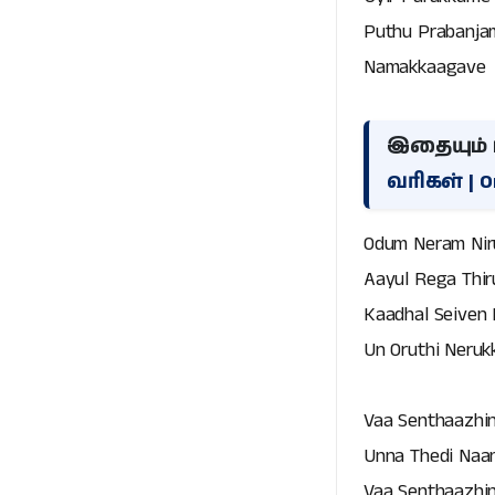
Puthu Prabanja
Namakkaagave
இதையும் ப
வரிகள் | O
Odum Neram Nir
Aayul Rega Thir
Kaadhal Seiven 
Un Oruthi Neru
Vaa Senthaazhin
Unna Thedi Naan
Vaa Senthaazhin