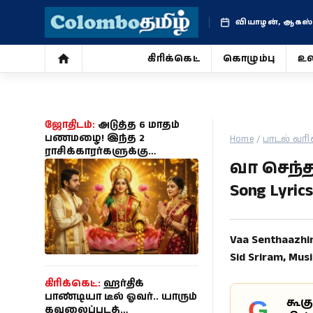
வியாழன், ஆகஸ்ட்
கிரிக்கெட்
கொழும்பு
உல
கிரிக்கெட்
கொழும்பு
ஜோதிடம்:
அடுத்த 6 மாதம்
பணமழை! இந்த 2
Home
/
பாடல் வரி
ராசிக்காரர்களுக்கு
உலகம்
வா செந்தா
ராஜயோகம் ஆரம்பம் - உங்க
ராசி இருக்கா?
Song Lyrics
ஜோதிடம்
சினிமா
Vaa Senthaazhin
Sid Sriram, Mus
வாழ்க்கை
கிரிக்கெட்:
ஹர்திக்
போட்டோ
பாண்டியா டீல் ஓவர்.. யாரும்
கூக
G
கவலைப்படத்