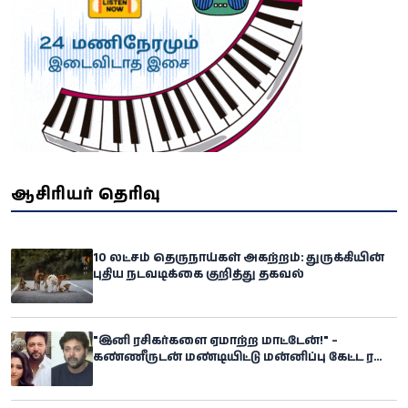
ஆசிரியர் தெரிவு
10 லட்சம் தெருநாய்கள் அகற்றம்: துருக்கியின்
புதிய நடவடிக்கை குறித்து தகவல்
"இனி ரசிகர்களை ஏமாற்ற மாட்டேன்!" –
கண்ணீருடன் மண்டியிட்டு மன்னிப்பு கேட்ட ரவி
மோகன்