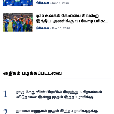
மாற்றம்... பிசிசிஐ வெளியிட்ட புது
கிரிக்கெட்
Jun 10, 2026
பட்டியல்.. என்ன காரணம்?
டி20 உலகக் கோப்பை வென்ற
இந்திய அணிக்கு 131 கோடி பரிசு:
கடந்த முறையைவிட அதிகமாக
கிரிக்கெட்
Mar 10, 2026
அறிவித்த பிசிசிஐ
அதிகம் படிக்கப்பட்டவை
1
ராகு-கேதுவின் பிடியில் இருந்து 6 கிரகங்கள்
விடுதலை: இன்று முதல் இந்த 3 ராசிக்கு
பொற்காலம்!
2
நாளை மறுநாள் முதல் இந்த 3 ராசிகளுக்கு