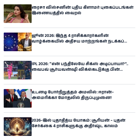
ரைசா வில்சனின் புதிய கிளாமர் புகைப்படங்கள்
இணையத்தில் வைரல்
ஜூன் 2026: இந்த 4 ராசிக்காரர்களின்
வாழ்க்கையில் அதிசய மாற்றங்கள் நடக்கப்
போகிறதாம்!
IPL 2026: “என் பந்திலேயே சிக்ஸ் அடிப்பாயா?”..
வைபவ் சூர்யவன்ஷி விக்கெட்டுக்கு பின்
ஆக்ரோஷம் காட்டிய சிராஜ்
உடனடி போர்நிறுத்தம் அமலில்: ஈரான்–
அமெரிக்கா மோதலில் திருப்புமுனை!
2026-இல் புதாதித்ய யோகம்: சூரியன் – புதன்
சேர்க்கை 4 ராசிகளுக்கு அதிர்ஷ்ட காலம்