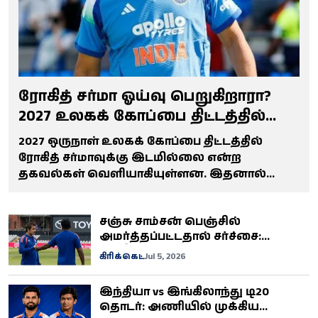
ரோகித் சர்மா ஓய்வு பெறுகிறாரா?
2027 உலகக் கோப்பை திட்டத்தில்
இடமில்லை என்ற தகவலால்
2027 ஒருநாள் உலகக் கோப்பை திட்டத்தில்
பரபரப்பு
ரோகித் சர்மாவுக்கு இடமில்லை என்ற
தகவல்கள் வெளியாகியுள்ளன. இதனால்
இங்கிலாந்துக்கு எதிரான 3வது ஒருநாள்
போட்டிக்குப் பிறகு அவர் ஓய்வு பெறலாம் என்ற
சஞ்சு சாம்சன் பெஞ்சில்
தகவல் ரசிகர்களிடையே பரபரப்பை
அமர்த்தப்பட்டதால் சர்ச்சை:
ஏற்படுத்தியுள்ளது.
கம்பீருடன் மைதானத்தில்
கிரிக்கெட்
Jul 5, 2026
வாக்குவாதம்!
இந்தியா vs இங்கிலாந்து டி20
தொடர்: அணியில் முக்கிய