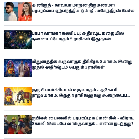
அனிருத் - காவ்யா மாறன் திருமணமா?
பரபரப்பை ஏற்படுத்திய ஒய்.ஜி. மகேந்திரன் பேச்சு
பாபா வாங்கா கணிப்பு: அதிர்ஷ்ட மழையில்
நனையப்போகும் 5 ராசிகள் இதுதான்!
மிதுனத்தில் உருவாகும் திரிகிரக யோகம்: இன்று
முதல் அதிர்ஷ்டம் பெறும் 3 ராசிகள்
குருபெயர்ச்சியால் உருவாகும் கஜகேசரி
ராஜயோகம்: இந்த 4 ராசிகளுக்கு கூரையைப்
பிய்த்துக்கொண்டு அதிர்ஷ்டம்
கொட்டப்போகுதாம்
ஐபிஎல் பைனலில் பரபரப்பு: சுப்மன் கில் - விராட்
கோலி இடையே வாக்குவாதம்... என்ன நடந்தது?