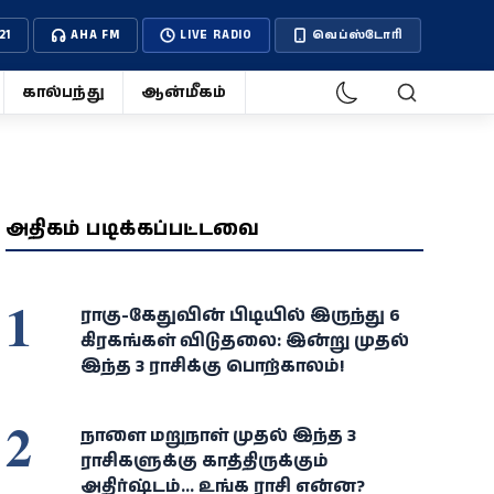
21
AHA FM
LIVE RADIO
வெப்ஸ்டோரி
கால்பந்து
ஆன்மீகம்
அதிகம் படிக்கப்பட்டவை
1
ராகு-கேதுவின் பிடியில் இருந்து 6
கிரகங்கள் விடுதலை: இன்று முதல்
இந்த 3 ராசிக்கு பொற்காலம்!
2
நாளை மறுநாள் முதல் இந்த 3
ராசிகளுக்கு காத்திருக்கும்
அதிர்ஷ்டம்... உங்க ராசி என்ன?