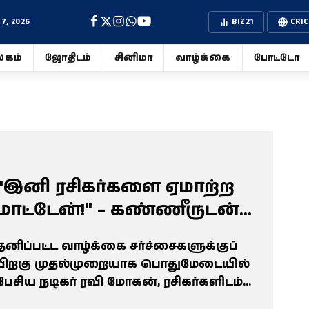
7, 2026
BIZ21
CRIC
கம்
ஜோதிடம்
சினிமா
வாழ்க்கை
போட்டோ
"இனி ரசிகர்களை ஏமாற்ற
மாட்டேன்!" – கண்ணீருடன்
மண்டியிட்டு மன்னிப்பு கேட்ட
தனிப்பட்ட வாழ்க்கை சர்ச்சைகளுக்குப்
ரவி மோகன்
பிறகு முதல்முறையாக பொதுமேடையில்
பேசிய நடிகர் ரவி மோகன், ரசிகர்களிடம்
மண்டியிட்டு கண்ணீருடன் மன்னிப்பு