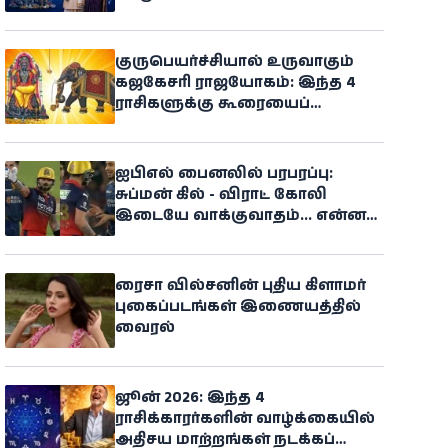
குருபெயர்ச்சியால் உருவாகும்
கஜகேசரி ராஜயோகம்: இந்த 4
ராசிகளுக்கு கூரையைப்
பிய்த்துக்கொண்டு அதிர்ஷ்டம்
கொட்டப்போகுதாம்
ஐபிஎல் பைனலில் பரபரப்பு:
சுப்மன் கில் - விராட் கோலி
இடையே வாக்குவாதம்... என்ன
நடந்தது?
ரைசா வில்சனின் புதிய கிளாமர்
புகைப்படங்கள் இணையத்தில்
வைரல்
ஜூன் 2026: இந்த 4
ராசிக்காரர்களின் வாழ்க்கையில்
அதிசய மாற்றங்கள் நடக்கப்