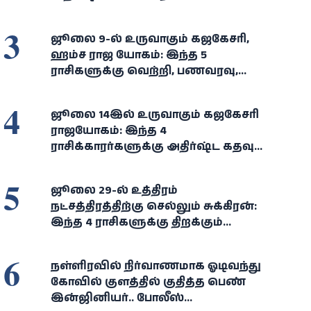
3
ஜூலை 9-ல் உருவாகும் கஜகேசரி,
ஹம்ச ராஜ யோகம்: இந்த 5
ராசிகளுக்கு வெற்றி, பணவரவு,
அதிர்ஷ்டம் கைகூடும்!
4
ஜூலை 14இல் உருவாகும் கஜகேசரி
ராஜயோகம்: இந்த 4
ராசிக்காரர்களுக்கு அதிர்ஷ்ட கதவு
திறக்கும்... செல்வம், வெற்றி
குவியும்!
5
ஜூலை 29-ல் உத்திரம்
நட்சத்திரத்திற்கு செல்லும் சுக்கிரன்:
இந்த 4 ராசிகளுக்கு திறக்கும்
அதிர்ஷ்டக் கதவு!
6
நள்ளிரவில் நிர்வாணமாக ஓடிவந்து
கோவில் குளத்தில் குதித்த பெண்
இன்ஜினியர்.. போலீஸ்