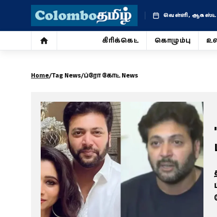
வெள்ளி, ஆகஸ்ட் 
கிரிக்கெட்
கொழும்பு
உல
கிரிக்கெட்
Home
/
Tag News
/
ப்ரோ கோட் News
கொழும்பு
உலகம்
ஜோதிடம்
சினிமா
வாழ்க்கை
போட்டோ