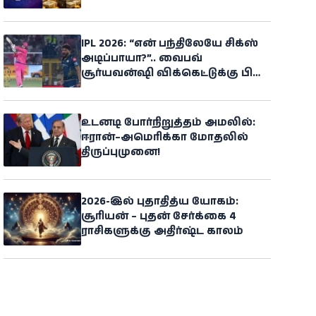
போகிறதாம்!
IPL 2026: “என் பந்திலேயே சிக்ஸ்
அடிப்பாயா?”.. வைபவ்
சூர்யவன்ஷி விக்கெட்டுக்கு பின்
ஆக்ரோஷம் காட்டிய சிராஜ்
உடனடி போர்நிறுத்தம் அமலில்:
ஈரான்–அமெரிக்கா மோதலில்
திருப்புமுனை!
2026-இல் புதாதித்ய யோகம்:
சூரியன் – புதன் சேர்க்கை 4
ராசிகளுக்கு அதிர்ஷ்ட காலம்