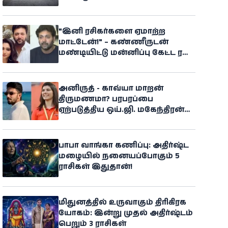
"இனி ரசிகர்களை ஏமாற்ற
மாட்டேன்!" – கண்ணீருடன்
மண்டியிட்டு மன்னிப்பு கேட்ட ரவி
மோகன்
அனிருத் - காவ்யா மாறன்
திருமணமா? பரபரப்பை
ஏற்படுத்திய ஒய்.ஜி. மகேந்திரன்
பேச்சு
பாபா வாங்கா கணிப்பு: அதிர்ஷ்ட
மழையில் நனையப்போகும் 5
ராசிகள் இதுதான்!
மிதுனத்தில் உருவாகும் திரிகிரக
யோகம்: இன்று முதல் அதிர்ஷ்டம்
பெறும் 3 ராசிகள்