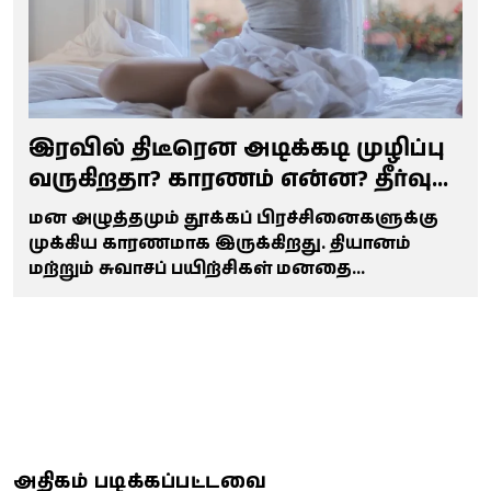
இரவில் திடீரென அடிக்கடி முழிப்பு
வருகிறதா? காரணம் என்ன? தீர்வு
என்ன!
மன அழுத்தமும் தூக்கப் பிரச்சினைகளுக்கு
முக்கிய காரணமாக இருக்கிறது. தியானம்
மற்றும் சுவாசப் பயிற்சிகள் மனதை
அமைதியாக்கி, ஆழமான தூக்கத்தை உறுதி
செய்ய உதவும்.
அதிகம் படிக்கப்பட்டவை