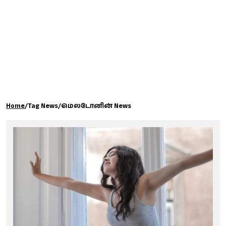
கால்பந்து
ஆன்மீகம்
Home
/
Tag News
/
மெலடோனின் News