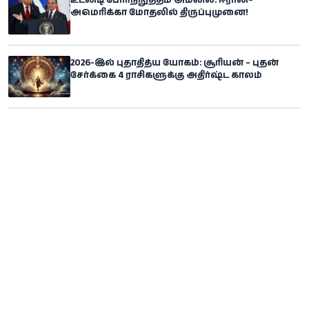
உடனடி போர்நிறுத்தம் அமலில்: ஈரான்–
அமெரிக்கா மோதலில் திருப்புமுனை!
2026-இல் புதாதித்ய யோகம்: சூரியன் – புதன்
சேர்க்கை 4 ராசிகளுக்கு அதிர்ஷ்ட காலம்