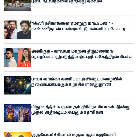
புதிய நடவடிக்கை குறித்து தகவல்
"இனி ரசிகர்களை ஏமாற்ற மாட்டேன்!" –
கண்ணீருடன் மண்டியிட்டு மன்னிப்பு கேட்ட ரவி
மோகன்
அனிருத் - காவ்யா மாறன் திருமணமா?
பரபரப்பை ஏற்படுத்திய ஒய்.ஜி. மகேந்திரன் பேச்சு
பாபா வாங்கா கணிப்பு: அதிர்ஷ்ட மழையில்
நனையப்போகும் 5 ராசிகள் இதுதான்!
மிதுனத்தில் உருவாகும் திரிகிரக யோகம்: இன்று
முதல் அதிர்ஷ்டம் பெறும் 3 ராசிகள்
குருபெயர்ச்சியால் உருவாகும் கஜகேசரி