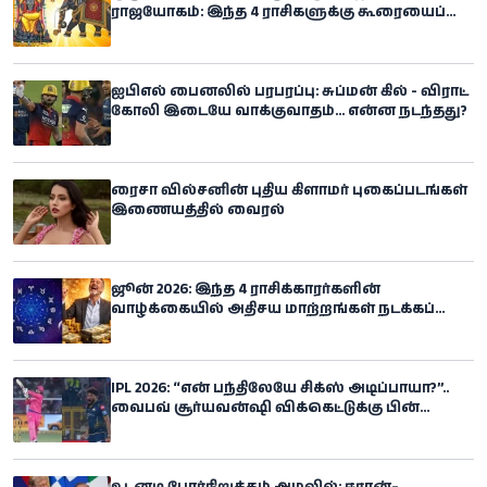
ராஜயோகம்: இந்த 4 ராசிகளுக்கு கூரையைப்
பிய்த்துக்கொண்டு அதிர்ஷ்டம்
கொட்டப்போகுதாம்
ஐபிஎல் பைனலில் பரபரப்பு: சுப்மன் கில் - விராட்
கோலி இடையே வாக்குவாதம்... என்ன நடந்தது?
ரைசா வில்சனின் புதிய கிளாமர் புகைப்படங்கள்
இணையத்தில் வைரல்
ஜூன் 2026: இந்த 4 ராசிக்காரர்களின்
வாழ்க்கையில் அதிசய மாற்றங்கள் நடக்கப்
போகிறதாம்!
IPL 2026: “என் பந்திலேயே சிக்ஸ் அடிப்பாயா?”..
வைபவ் சூர்யவன்ஷி விக்கெட்டுக்கு பின்
ஆக்ரோஷம் காட்டிய சிராஜ்