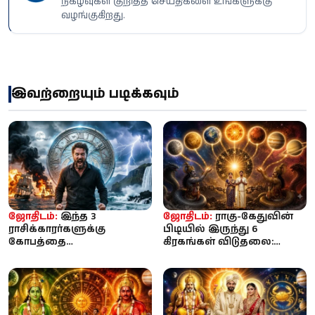
நிகழ்வுகள் குறித்த செய்திகளை உங்களுக்கு
வழங்குகிறது.
இவற்றையும் படிக்கவும்
ஜோதிடம்:
இந்த 3
ஜோதிடம்:
ராகு-கேதுவின்
ராசிக்காரர்களுக்கு
பிடியில் இருந்து 6
கோபத்தை
கிரகங்கள் விடுதலை:
கட்டுப்படுத்துவது சவாலாம்!
இன்று முதல் இந்த 3
இவர்களின் கோபம்
ராசிக்கு பொ...
பெரிய...