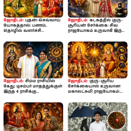
ஜோதிடம்:
புதன்-செவ்வாய்
ஜோதிடம்:
கடகத்தில் குரு-
யோகத்தால்: பணம்,
சூரியன் சேர்க்கை: சிவ
தொழில் வளர்ச்சி
ராஜயோகம் உருவாகி இந்த
பெறப்போகும் 4 ராசிகள்...
4 ராசிகளுக்கு செல்வம், ...
உங்க ராசி...
ஜோதிடம்:
சிம்ம ராசியில்
ஜோதிடம்:
குரு–சூரிய
கேது: டிசம்பர் மாதத்துக்குள்
சேர்க்கையால் உருவான
இந்த 4 ராசிக்கு
மகாலட்சுமி ராஜயோகம்:
பணக்காரராகும் வாய்ப்பு!
ஆடி மாதத்தில் இந்த 3
ராசிகளுக்...