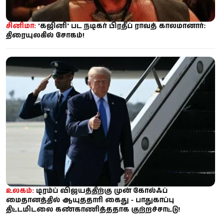
சினிமா:
'கஜினி' பட நடிகர் பிரதீப் ராவத் காலமானார்:
திரையுலகில் சோகம்!
உலகம்:
டிரம்ப் விஜயத்திற்கு முன் கோல்ஃப்
மைதானத்தில் ஆயுததாரி கைது - பாதுகாப்பு
திட்டமிடலை கண்காணித்ததாக குற்றச்சாட்டு!