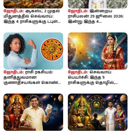
ஜோதிடம்:
ஆகஸ்ட் 2 முதல்
ஜோதிடம்:
இன்றைய
மிதுனத்தில் செவ்வாய்:
ராசிபலன் 29 ஜூலை 2026:
இந்த 4 ராசிகளுக்கு டபுள்
இன்று இந்த 4
ஜாக்பாட்... உங்க ராச...
ராசிக்காரர்களுக்கு
பணமழை... தொழில், வரு...
ஜோதிடம்:
ராசி ரகசியம்:
ஜோதிடம்:
செவ்வாய்
தனித்துவமான
பெயர்ச்சி: இந்த 5
குணாதிசயங்கள் கொண்ட
ராசிகளுக்கு தொழில்,
4 ராசி பெண்கள் -
பணவரவு, ஜாக்பாட்
அவர்களின் சிறப்பம்ச...
வாய்ப்பு!