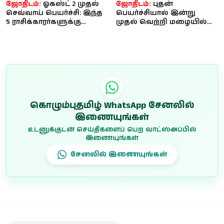
ஜோதிடம்:
ஓகஸ்ட் 2 முதல்
ஜோதிடம்:
புதன்
செவ்வாய் பெயர்ச்சி: இந்த
பெயர்ச்சியால் இன்று
5 ராசிக்காரர்களுக்கு
முதல் வெற்றி மழையில்
தொழிலில் அமோக
நனையப்போகும் 3
முன்னேற...
ராசிகள்... உங்க ராச...
கொழும்புதமிழ் WhatsApp சேனலில்
இணையுங்கள்
உடனுக்குடன் செய்திகளைப் பெற வாட்ஸ்அப்பில்
இணையுங்கள்
சேனலில் இணையுங்கள்