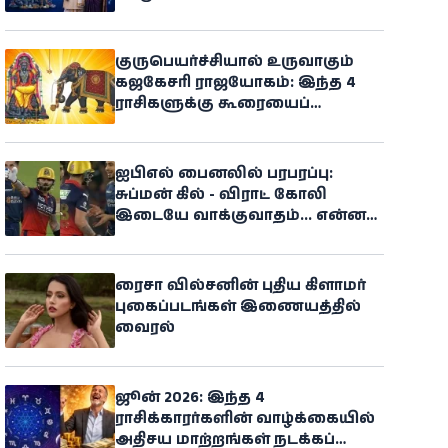
குருபெயர்ச்சியால் உருவாகும்
கஜகேசரி ராஜயோகம்: இந்த 4
ராசிகளுக்கு கூரையைப்
பிய்த்துக்கொண்டு அதிர்ஷ்டம்
கொட்டப்போகுதாம்
ஐபிஎல் பைனலில் பரபரப்பு:
சுப்மன் கில் - விராட் கோலி
இடையே வாக்குவாதம்... என்ன
நடந்தது?
ரைசா வில்சனின் புதிய கிளாமர்
புகைப்படங்கள் இணையத்தில்
வைரல்
ஜூன் 2026: இந்த 4
ராசிக்காரர்களின் வாழ்க்கையில்
அதிசய மாற்றங்கள் நடக்கப்