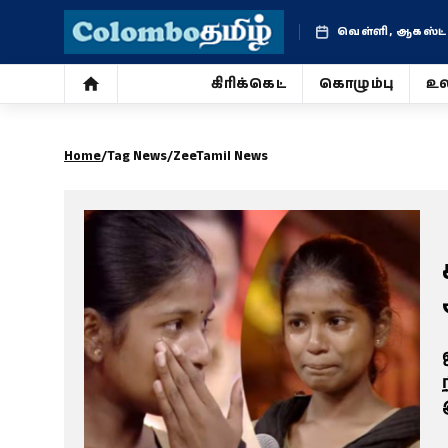
வெள்ளி, ஆகஸ்ட் 
கிரிக்கெட்
கொழும்பு
உல
கிரிக்கெட்
Home
/
Tag News
/
ZeeTamil News
கொழும்பு
உலகம்
ஜோதிடம்
சினிமா
வாழ்க்கை
போட்டோ