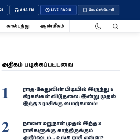
21
AHA FM
LIVE RADIO
வெப்ஸ்டோரி
கால்பந்து
ஆன்மீகம்
அதிகம் படிக்கப்பட்டவை
1
ராகு-கேதுவின் பிடியில் இருந்து 6
கிரகங்கள் விடுதலை: இன்று முதல்
இந்த 3 ராசிக்கு பொற்காலம்!
2
நாளை மறுநாள் முதல் இந்த 3
ராசிகளுக்கு காத்திருக்கும்
அதிர்ஷ்டம்... உங்க ராசி என்ன?