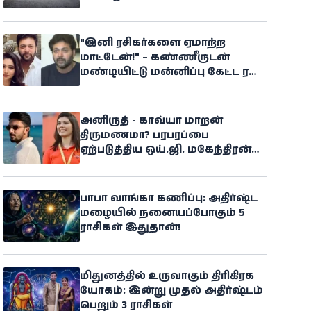
"இனி ரசிகர்களை ஏமாற்ற
மாட்டேன்!" – கண்ணீருடன்
மண்டியிட்டு மன்னிப்பு கேட்ட ரவி
மோகன்
அனிருத் - காவ்யா மாறன்
திருமணமா? பரபரப்பை
ஏற்படுத்திய ஒய்.ஜி. மகேந்திரன்
பேச்சு
பாபா வாங்கா கணிப்பு: அதிர்ஷ்ட
மழையில் நனையப்போகும் 5
ராசிகள் இதுதான்!
மிதுனத்தில் உருவாகும் திரிகிரக
யோகம்: இன்று முதல் அதிர்ஷ்டம்
பெறும் 3 ராசிகள்