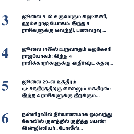
3
ஜூலை 9-ல் உருவாகும் கஜகேசரி,
ஹம்ச ராஜ யோகம்: இந்த 5
ராசிகளுக்கு வெற்றி, பணவரவு,
அதிர்ஷ்டம் கைகூடும்!
4
ஜூலை 14இல் உருவாகும் கஜகேசரி
ராஜயோகம்: இந்த 4
ராசிக்காரர்களுக்கு அதிர்ஷ்ட கதவு
திறக்கும்... செல்வம், வெற்றி
குவியும்!
5
ஜூலை 29-ல் உத்திரம்
நட்சத்திரத்திற்கு செல்லும் சுக்கிரன்:
இந்த 4 ராசிகளுக்கு திறக்கும்
அதிர்ஷ்டக் கதவு!
6
நள்ளிரவில் நிர்வாணமாக ஓடிவந்து
கோவில் குளத்தில் குதித்த பெண்
இன்ஜினியர்.. போலீஸ்