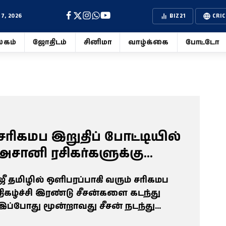
7, 2026
BIZ21
CRIC
கம்
ஜோதிடம்
சினிமா
வாழ்க்கை
போட்டோ
சரிகமப இறுதிப் போட்டியில்
அசானி ரசிகர்களுக்கு
கிடைத்த ஏமாற்றம்..
ஜீ தமிழில் ஒளிபரப்பாகி வரும் சரிகமப
நிகழ்ச்சி இரண்டு சீசன்களை கடந்து
இப்போது மூன்றாவது சீசன் நடந்து
கொண்டிருக்கிறது.