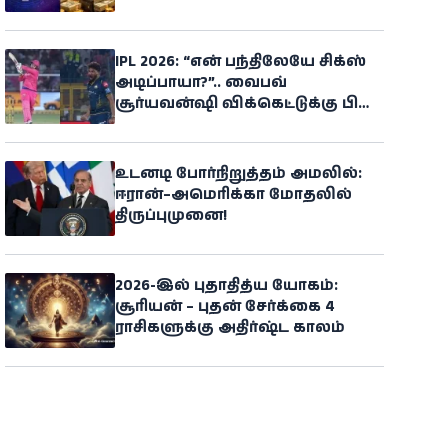
போகிறதாம்!
IPL 2026: “என் பந்திலேயே சிக்ஸ்
அடிப்பாயா?”.. வைபவ்
சூர்யவன்ஷி விக்கெட்டுக்கு பின்
ஆக்ரோஷம் காட்டிய சிராஜ்
உடனடி போர்நிறுத்தம் அமலில்:
ஈரான்–அமெரிக்கா மோதலில்
திருப்புமுனை!
2026-இல் புதாதித்ய யோகம்:
சூரியன் – புதன் சேர்க்கை 4
ராசிகளுக்கு அதிர்ஷ்ட காலம்