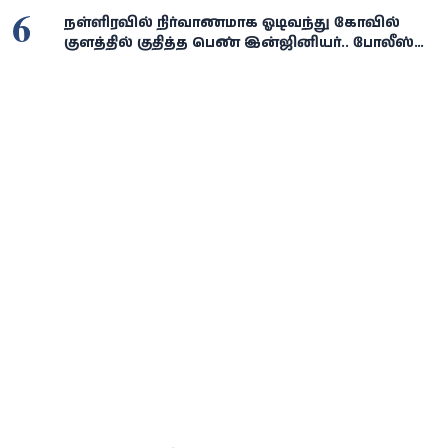
6
நள்ளிரவில் நிர்வாணமாக ஓடிவந்து கோவில்
குளத்தில் குதித்த பெண் இன்ஜினியர்.. போலீஸ்
விசாரணையில் திடுக்கிடும் பின்னணி!