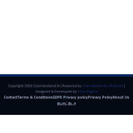
Copyright 2026 Colombotamil.lk | Powered by
Thea Networks (Pvt) Ltd
|
Designed & Developed by
Infox Digital
Contact
Terms & Conditions
GDPR Privacy policy
Privacy Policy
About Us
போட்டோ