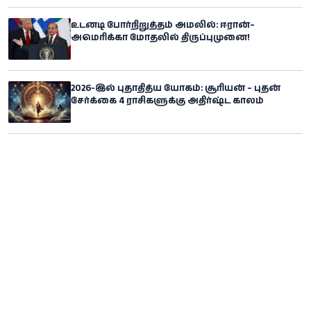
உடனடி போர்நிறுத்தம் அமலில்: ஈரான்–
அமெரிக்கா மோதலில் திருப்புமுனை!
2026-இல் புதாதித்ய யோகம்: சூரியன் – புதன்
சேர்க்கை 4 ராசிகளுக்கு அதிர்ஷ்ட காலம்