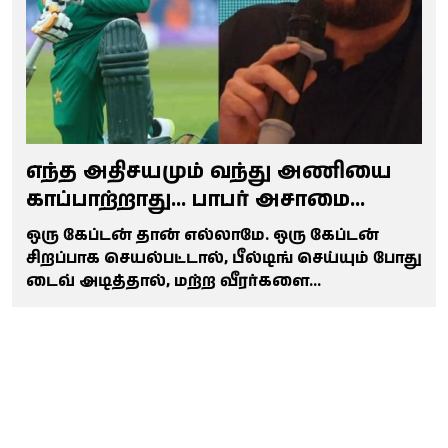
எந்த அதிசயமும் வந்து அணியை
காப்பாற்றாது... பாபர் அசாமை
விளாசிய ஷாஹித் அப்ரிடி.. என்ன
ஒரு கேப்டன் தான் எல்லாமே. ஒரு கேப்டன்
சொன்னார்?
சிறப்பாக செயல்பட்டால், பீல்டிங் செய்யும் போது
டைவ் அடித்தால், மற்ற வீரர்களை
ஓவர்களுக்கு இடையே ஆதரித்து நடந்து
கொண்டால், மொத்த அணியும் சுறுசுறுப்பாக
இருக்கும்.