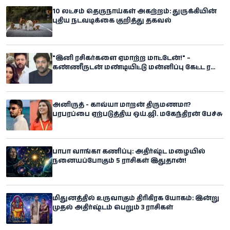
10 லட்சம் தெருநாய்கள் அகற்றம்: துருக்கியின்
புதிய நடவடிக்கை குறித்து தகவல்
"இனி ரசிகர்களை ஏமாற்ற மாட்டேன்!" –
கண்ணீருடன் மண்டியிட்டு மன்னிப்பு கேட்ட ரவி
மோகன்
அனிருத் - காவ்யா மாறன் திருமணமா?
பரபரப்பை ஏற்படுத்திய ஒய்.ஜி. மகேந்திரன் பேச்சு
பாபா வாங்கா கணிப்பு: அதிர்ஷ்ட மழையில்
நனையப்போகும் 5 ராசிகள் இதுதான்!
மிதுனத்தில் உருவாகும் திரிகிரக யோகம்: இன்று
முதல் அதிர்ஷ்டம் பெறும் 3 ராசிகள்