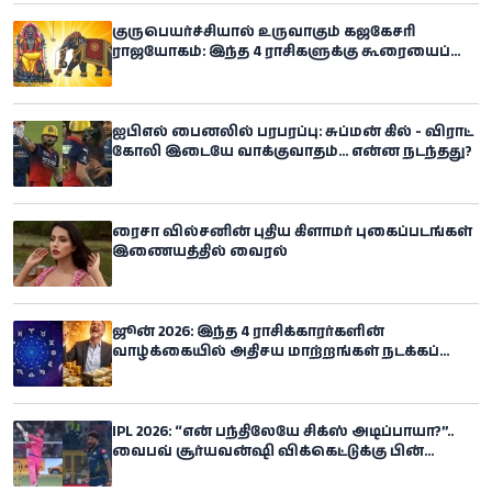
குருபெயர்ச்சியால் உருவாகும் கஜகேசரி
ராஜயோகம்: இந்த 4 ராசிகளுக்கு கூரையைப்
பிய்த்துக்கொண்டு அதிர்ஷ்டம்
கொட்டப்போகுதாம்
ஐபிஎல் பைனலில் பரபரப்பு: சுப்மன் கில் - விராட்
கோலி இடையே வாக்குவாதம்... என்ன நடந்தது?
ரைசா வில்சனின் புதிய கிளாமர் புகைப்படங்கள்
இணையத்தில் வைரல்
ஜூன் 2026: இந்த 4 ராசிக்காரர்களின்
வாழ்க்கையில் அதிசய மாற்றங்கள் நடக்கப்
போகிறதாம்!
IPL 2026: “என் பந்திலேயே சிக்ஸ் அடிப்பாயா?”..
வைபவ் சூர்யவன்ஷி விக்கெட்டுக்கு பின்
ஆக்ரோஷம் காட்டிய சிராஜ்