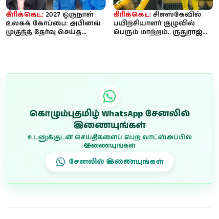
கிரிக்கெட்:
2027 ஒருநாள்
கிரிக்கெட்:
சிஎஸ்கேவில்
உலகக் கோப்பை: அபினவ்
பயிற்சியாளர் குழுவில்
முகுந்த் தேர்வு செய்த
பெரும் மாற்றம்.. ருதுராஜ்
இந்திய அணி - ரோஹித்,
வந்ததும் அதிரடி முடிவு...
கோலி ...
கொழும்புதமிழ் WhatsApp சேனலில்
இணையுங்கள்
உடனுக்குடன் செய்திகளைப் பெற வாட்ஸ்அப்பில்
இணையுங்கள்
சேனலில் இணையுங்கள்