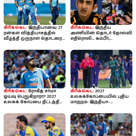
கிரிக்கெட்:
இந்தியாவை 27
கிரிக்கெட்:
இந்திய
ரன்கள் வித்தியாசத்தில்
அணியின் தொடர் தோல்வி
வீழ்த்தி ஒருநாள் தொடரை
எதிரொலி... கம்பீர்,
கைப்பற்றியது இங்கிலாந்து
அகர்கருடன் பிசிசிஐ அவசர
ஆலோசனை கூட...
கிரிக்கெட்:
ரோகித் சர்மா
கிரிக்கெட்:
2027
ஓய்வு பெறுகிறாரா? 2027
உலகக்கோப்பையில் புதிய
உலகக் கோப்பை திட்டத்தில்
மாற்றம்: இந்தியா-
இடமில்லை என்ற
பாகிஸ்தான் இடையிலான
தகவலால்...
போட்டிகள் அதிகரிக்...