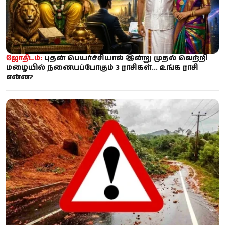
ஜோதிடம்:
புதன் பெயர்ச்சியால் இன்று முதல் வெற்றி
மழையில் நனையப்போகும் 3 ராசிகள்... உங்க ராசி
என்ன?