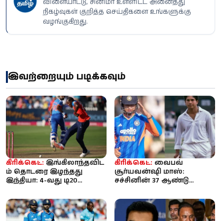
விளையாட்டு, சினிமா உள்ளிட்ட அனைத்து
நிகழ்வுகள் குறித்த செய்திகளை உங்களுக்கு
வழங்குகிறது.
இவற்றையும் படிக்கவும்
கிரிக்கெட்:
இங்கிலாந்தவிட
கிரிக்கெட்:
வைபவ்
ம் தொடரை இழந்தது
சூர்யவன்ஷி மாஸ்:
இந்தியா: 4-வது டி20
சச்சினின் 37 ஆண்டு
போட்டியில் 9 விக்கெட்
சாதனை தகர்ப்பு! 15 வயதில்
வித்தியாசத...
உலக கிரிக்கெட்...