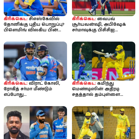
கிரிக்கெட்:
சிஎஸ்கேவில்
கிரிக்கெட்:
வைபவ்
தோனிக்கு புதிய பொறுப்பு?
சூர்யவன்ஷி, அபிஷேக்
பிளெமிங் விலகிய பின்
சர்மாவுக்கு பிசிசிஐ
ஆலோசகர் பதவிக்கு
எச்சரிக்கை? ‘ஒவ்வொரு
வாய்ப்ப...
பந்தையும் சிக்ஸ...
கிரிக்கெட்:
விராட் கோலி,
கிரிக்கெட்:
கமிந்து
ரோகித் சர்மா மீண்டும்
மெண்டிஸின் அதிரடி
எப்போது
சதத்தால் தம்புள்ளை
களமிறங்குவார்கள்?
சிக்ஸர்ஸை வீழ்த்திய
இந்திய அணியின் அடுத்த...
கொழும்பு கேப்ஸ் –...