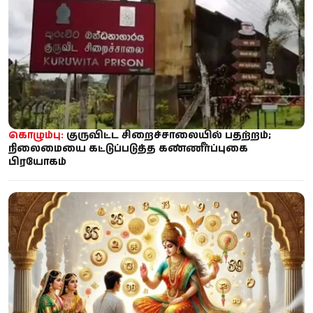
கொழும்பு:
குருவிட்ட சிறைச்சாலையில் பதற்றம்;
நிலைமையை கட்டுப்படுத்த கண்ணீர்ப்புகை
பிரயோகம்