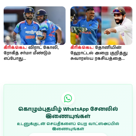
சாதனை தகர்ப்பு! 15 வயதில்
கைப்பற்றியது இங்கிலாந்து
உலக கிரிக்கெட்...
கிரிக்கெட்:
விராட் கோலி,
கிரிக்கெட்:
தோனியின்
ரோகித் சர்மா மீண்டும்
ஹோட்டல் அறை குறித்து
எப்போது
சுவாரஸ்ய ரகசியத்தை
களமிறங்குவார்கள்?
பகிர்ந்த ரஹானே!
இந்திய அணியின் அடுத்த...
கொழும்புதமிழ் WhatsApp சேனலில்
இணையுங்கள்
உடனுக்குடன் செய்திகளைப் பெற வாட்ஸ்அப்பில்
இணையுங்கள்