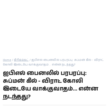
கால்பந்து
ஆன்மீகம்
Home
/
கிரிக்கெட்
/
ஐபிஎல் பைனலில் பரபரப்பு: சுப்மன் கில் - விராட்
கோலி இடையே வாக்குவாதம்... என்ன நடந்தது?
ஐபிஎல் பைனலில் பரபரப்பு:
சுப்மன் கில் - விராட் கோலி
இடையே வாக்குவாதம்... என்ன
நடந்தது?