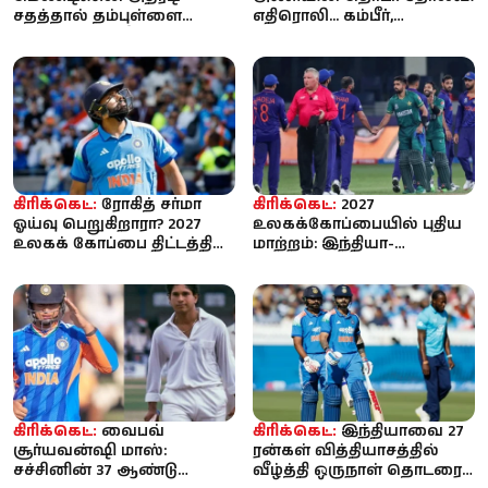
சதத்தால் தம்புள்ளை
எதிரொலி... கம்பீர்,
சிக்ஸர்ஸை வீழ்த்திய
அகர்கருடன் பிசிசிஐ அவசர
கொழும்பு கேப்ஸ் –...
ஆலோசனை கூட...
கிரிக்கெட்:
ரோகித் சர்மா
கிரிக்கெட்:
2027
ஓய்வு பெறுகிறாரா? 2027
உலகக்கோப்பையில் புதிய
உலகக் கோப்பை திட்டத்தில்
மாற்றம்: இந்தியா-
இடமில்லை என்ற
பாகிஸ்தான் இடையிலான
தகவலால்...
போட்டிகள் அதிகரிக்...
கிரிக்கெட்:
வைபவ்
கிரிக்கெட்:
இந்தியாவை 27
சூர்யவன்ஷி மாஸ்:
ரன்கள் வித்தியாசத்தில்
சச்சினின் 37 ஆண்டு
வீழ்த்தி ஒருநாள் தொடரை