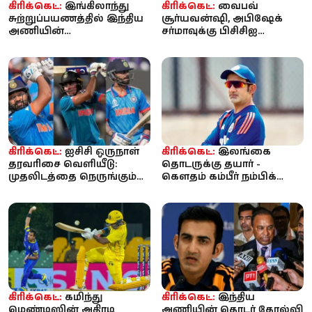
கிரிக்கெட்:
இங்கிலாந்து
கிரிக்கெட்:
வைபவ்
சுற்றுப்பயணத்தில் இந்திய
சூர்யவன்ஷி, அபிஷேக்
அணியின்
சர்மாவுக்கு பிசிசிஐ
செயல்பாடுகளை
எச்சரிக்கை? ‘ஒவ்வொரு
ஆகஸ்டில் ஆய்வு செய்யும்
பந்தையும் சிக்ஸ...
...
கிரிக்கெட்:
ஐசிசி ஒருநாள்
கிரிக்கெட்:
இலங்கை
தரவரிசை வெளியீடு:
தொடருக்கு தயார் -
முதலிடத்தை நெருங்கும்
கௌதம் கம்பீர் நம்பிக்கை;
சுப்மன் கில்.. டாப் 5-ல்
பும்ரா இல்லை!
ரோக...
கிரிக்கெட்:
கமிந்து
கிரிக்கெட்:
இந்திய
மெண்டிஸின் அதிரடி
அணியின் தொடர் தோல்வி