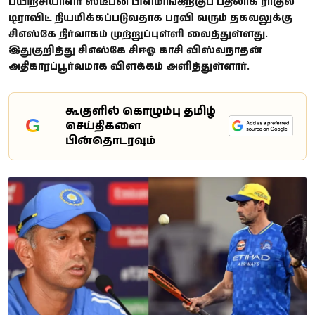
பயிற்சியாளர் ஸ்டீபன் பிளமிங்கிற்குப் பதிலாக ராகுல்
டிராவிட் நியமிக்கப்படுவதாக பரவி வரும் தகவலுக்கு
சிஎஸ்கே நிர்வாகம் முற்றுப்புள்ளி வைத்துள்ளது.
இதுகுறித்து சிஎஸ்கே சிஈஓ காசி விஸ்வநாதன்
அதிகாரப்பூர்வமாக விளக்கம் அளித்துள்ளார்.
கூகுளில் கொழும்பு தமிழ்
G
செய்திகளை
பின்தொடரவும்