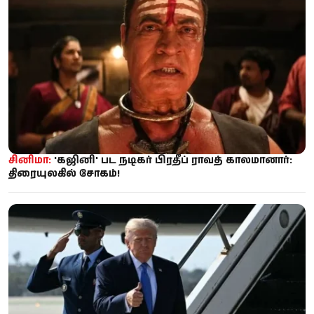
சினிமா:
'கஜினி' பட நடிகர் பிரதீப் ராவத் காலமானார்:
திரையுலகில் சோகம்!