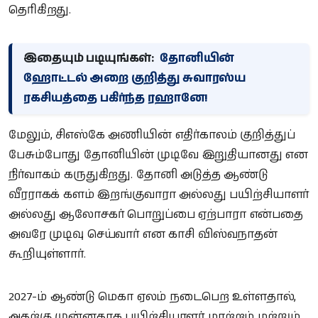
தெரிகிறது.
இதையும் படியுங்கள்:
தோனியின்
ஹோட்டல் அறை குறித்து சுவாரஸ்ய
ரகசியத்தை பகிர்ந்த ரஹானே!
மேலும், சிஎஸ்கே அணியின் எதிர்காலம் குறித்துப்
பேசும்போது தோனியின் முடிவே இறுதியானது என
நிர்வாகம் கருதுகிறது. தோனி அடுத்த ஆண்டு
வீரராகக் களம் இறங்குவாரா அல்லது பயிற்சியாளர்
அல்லது ஆலோசகர் பொறுப்பை ஏற்பாரா என்பதை
அவரே முடிவு செய்வார் என காசி விஸ்வநாதன்
கூறியுள்ளார்.
2027-ம் ஆண்டு மெகா ஏலம் நடைபெற உள்ளதால்,
அதற்கு முன்னதாக பயிற்சியாளர் மாற்றம் மற்றும்