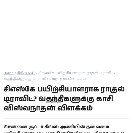
கால்பந்து
ஆன்மீகம்
Home
/
கிரிக்கெட்
/
சிஎஸ்கே பயிற்சியாளராக ராகுல் டிராவிட்?
வதந்திகளுக்கு காசி விஸ்வநாதன் விளக்கம்
சிஎஸ்கே பயிற்சியாளராக ராகுல்
டிராவிட்? வதந்திகளுக்கு காசி
விஸ்வநாதன் விளக்கம்
சென்னை சூப்பர் கிங்ஸ் அணியின் தலைமை