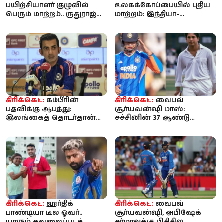
பயிற்சியாளர் குழுவில்
உலகக்கோப்பையில் புதிய
பெரும் மாற்றம்.. ருதுராஜ்
மாற்றம்: இந்தியா-
வந்ததும் அதிரடி முடிவு...
பாகிஸ்தான் இடையிலான
போட்டிகள் அதிகரிக்...
கிரிக்கெட்:
கம்பீரின்
கிரிக்கெட்:
வைபவ்
பதவிக்கு ஆபத்து:
சூர்யவன்ஷி மாஸ்:
இலங்கைத் தொடர்தான்
சச்சினின் 37 ஆண்டு
கடைசியா? - கடுமையான
சாதனை தகர்ப்பு! 15 வயதில்
அதிருப்தியில் பி...
உலக கிரிக்கெட்...
கிரிக்கெட்:
ஹர்திக்
கிரிக்கெட்:
வைபவ்
பாண்டியா டீல் ஓவர்..
சூர்யவன்ஷி, அபிஷேக்
யாரும் கவலைப்படத்
சர்மாவுக்கு பிசிசிஐ