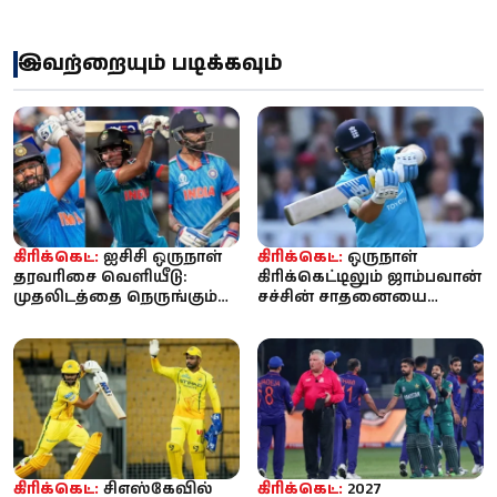
இவற்றையும் படிக்கவும்
கிரிக்கெட்:
ஐசிசி ஒருநாள்
கிரிக்கெட்:
ஒருநாள்
தரவரிசை வெளியீடு:
கிரிக்கெட்டிலும் ஜாம்பவான்
முதலிடத்தை நெருங்கும்
சச்சின் சாதனையை
சுப்மன் கில்.. டாப் 5-ல்
முறியடித்தார் ஜோ ரூட்:
ரோக...
லார்ட்ஸி...
கிரிக்கெட்:
சிஎஸ்கேவில்
கிரிக்கெட்:
2027