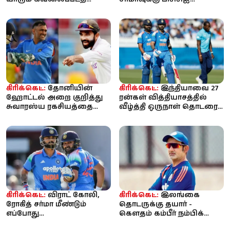
தேவையில்லை..
எச்சரிக்கை? ‘ஒவ்வொரு
உண்மையை சொன்ன
பந்தையும் சிக்ஸ...
அஸ்வின் ...
கிரிக்கெட்:
தோனியின்
கிரிக்கெட்:
இந்தியாவை 27
ஹோட்டல் அறை குறித்து
ரன்கள் வித்தியாசத்தில்
சுவாரஸ்ய ரகசியத்தை
வீழ்த்தி ஒருநாள் தொடரை
பகிர்ந்த ரஹானே!
கைப்பற்றியது இங்கிலாந்து
கிரிக்கெட்:
விராட் கோலி,
கிரிக்கெட்:
இலங்கை
ரோகித் சர்மா மீண்டும்
தொடருக்கு தயார் -
எப்போது
கௌதம் கம்பீர் நம்பிக்கை;
களமிறங்குவார்கள்?
பும்ரா இல்லை!