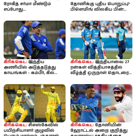
ரோகித் சர்மா மீண்டும்
தோனிக்கு புதிய பொறுப்பு?
எப்போது
பிளெமிங் விலகிய பின்
களமிறங்குவார்கள்?
ஆலோசகர் பதவிக்கு
இந்திய அணியின் அடுத்த...
வாய்ப்ப...
கிரிக்கெட்:
இந்திய
கிரிக்கெட்:
இந்தியாவை 27
அணியில் அடுத்தடுத்து
ரன்கள் வித்தியாசத்தில்
காயங்கள் - கம்பீர், கில்
வீழ்த்தி ஒருநாள் தொடரை
அதிருப்தி; மருத்துவக் குழு
கைப்பற்றியது இங்கிலாந்து
மா...
கிரிக்கெட்:
சிஎஸ்கேவில்
கிரிக்கெட்:
தோனியின்
பயிற்சியாளர் குழுவில்
ஹோட்டல் அறை குறித்து