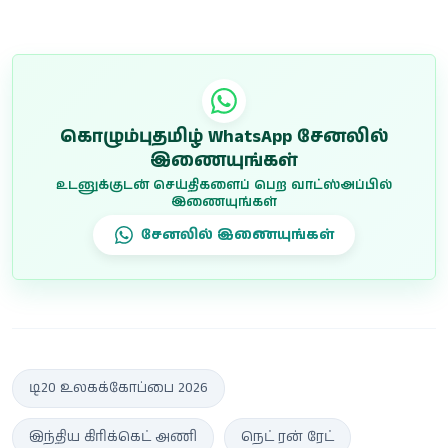
அதிருப்தியில் பி...
ஆகஸ்டில் ஆய்வு செய்யும்
...
கொழும்புதமிழ் WhatsApp சேனலில்
இணையுங்கள்
உடனுக்குடன் செய்திகளைப் பெற வாட்ஸ்அப்பில்
இணையுங்கள்
சேனலில் இணையுங்கள்
டி20 உலகக்கோப்பை 2026
இந்திய கிரிக்கெட் அணி
நெட் ரன் ரேட்