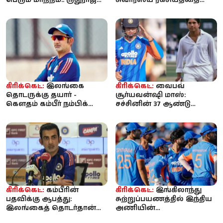
பெரும் மாற்றம்.. ருதுராஜ்
சுவாரஸ்ய ரகசியத்தை
வந்ததும் அதிரடி முடிவு...
பகிர்ந்த ரஹானே!
கிரிக்கெட்:
இலங்கை
கிரிக்கெட்:
வைபவ்
தொடருக்கு தயார் -
சூர்யவன்ஷி மாஸ்:
கௌதம் கம்பீர் நம்பிக்கை;
சச்சினின் 37 ஆண்டு
பும்ரா இல்லை!
சாதனை தகர்ப்பு! 15 வயதில்
உலக கிரிக்கெட்...
கிரிக்கெட்:
கம்பீரின்
கிரிக்கெட்:
இங்கிலாந்து
பதவிக்கு ஆபத்து:
சுற்றுப்பயணத்தில் இந்திய
இலங்கைத் தொடர்தான்
அணியின்
கடைசியா? - கடுமையான
செயல்பாடுகளை