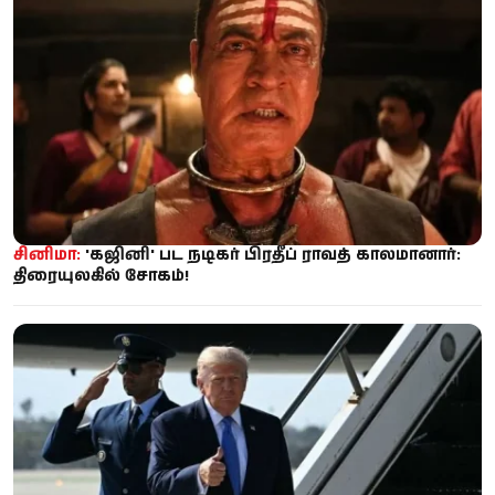
சினிமா:
'கஜினி' பட நடிகர் பிரதீப் ராவத் காலமானார்:
திரையுலகில் சோகம்!