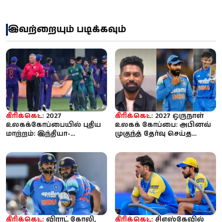
இவற்றையும் படிக்கவும்
கிரிக்கெட்:
2027
கிரிக்கெட்:
2027 ஒருநாள்
உலகக்கோப்பையில் புதிய
உலகக் கோப்பை: அபினவ்
மாற்றம்: இந்தியா-
முகுந்த் தேர்வு செய்த
பாகிஸ்தான் இடையிலான
இந்திய அணி - ரோஹித்,
போட்டிகள் அதிகரிக்...
கோலி ...
கிரிக்கெட்:
விராட் கோலி,
கிரிக்கெட்:
சிஎஸ்கேவில்