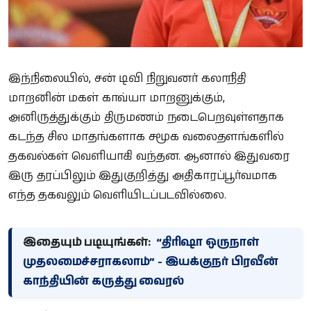
இந்நிலையில், சன் டிவி நிறுவனர் கலாநிதி
மாறனின் மகள் காவ்யா மாறனுக்கும்,
அனிருத்துக்கும் திருமணம் நடைபெறவுள்ளதாக
கடந்த சில மாதங்களாக சமூக வலைதளங்களில்
தகவல்கள் வெளியாகி வந்தன. ஆனால் இதுவரை
இரு தரப்பிலும் இதுகுறித்து அதிகாரப்பூர்வமாக
எந்த தகவலும் வெளியிடப்படவில்லை.
இதையும் படியுங்கள்:
“திரிஷா ஒருநாள்
முதலமைச்சராகலாம்” - இயக்குநர் பிரவீன்
காந்தியின் கருத்து வைரல்