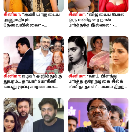
சினிமா:
“இனி யாருடைய
சினிமா:
"விஜயைப் போல
அனுமதியும்
ஒரு மனிதரை நான்
தேவையில்லை” -
பார்த்ததே இல்லை" -
அனுபமா பரமேஸ்வரனின்
நடிகை மீனாட்சி சவுத்ரி
பதிவு இணையத்தில்
பாராட்டு
வைரல்
சினிமா:
நடிகர் அஜித்துக்கு
சினிமா:
"வாய் பிளந்து
துயரம்... தாயார் மோகினி
பார்த்த ஒரே நடிகை சில்க்
வயது மூப்பு காரணமாக
ஸ்மிதாதான்".. மனம் திறந்த
காலமானார்
நடிகை குஷ்பூவின் ...