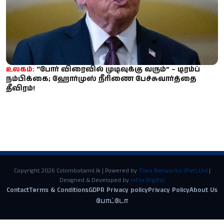
உலகம்:
“போர் விரைவில் முடிவுக்கு வரும்” – டிரம்ப்
நம்பிக்கை; ஹோர்முஸ் நீரிணை பேச்சுவார்த்தை
தீவிரம்!
Copyright 2026 Colombotamil.lk | Powered by
Thea Networks (Pvt) Ltd
|
Designed & Developed by
Infox Digital
Contact
Terms & Conditions
GDPR Privacy policy
Privacy Policy
About Us
போட்டோ