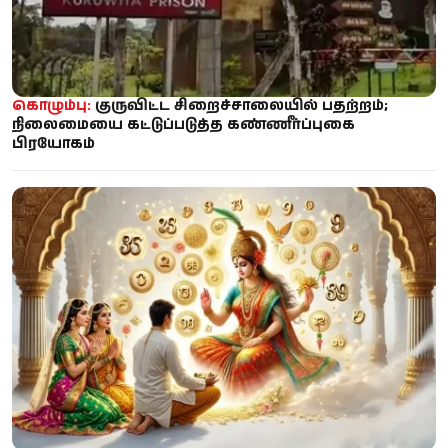
கொழும்பு:
குருவிட்ட சிறைச்சாலையில் பதற்றம்;
நிலைமையை கட்டுப்படுத்த கண்ணீர்ப்புகை
பிரயோகம்