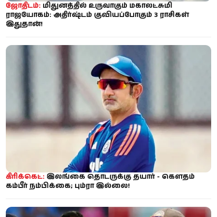
ஜோதிடம்:
மிதுனத்தில் உருவாகும் மகாலட்சுமி
ராஜயோகம்: அதிர்ஷ்டம் குவியப்போகும் 3 ராசிகள்
இதுதான்!
கிரிக்கெட்:
இலங்கை தொடருக்கு தயார் - கௌதம்
கம்பீர் நம்பிக்கை; பும்ரா இல்லை!