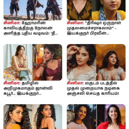
சினிமா:
ஹோமரின்
சினிமா:
“திரிஷா ஒருநாள்
காவியத்திற்கு நோலன்
முதலமைச்சராகலாம்” -
அளித்த புதிய வடிவம்: 'தி
இயக்குநர் பிரவீன்
ஒடிஸி' முதல் விமர்சனம்
காந்தியின் கருத்து வைரல்
சினிமா:
தமிழில்
சினிமா:
மகுடம் படத்தில்
அறிமுகமாகும் ஜான்வி
முதல் முறையாக நடிகை
கபூர்... இயக்குநர்
அஞ்சலி செய்த காரியம்!
சற்குணத்தின் புதிய
தொடரில் நாயகியாக...