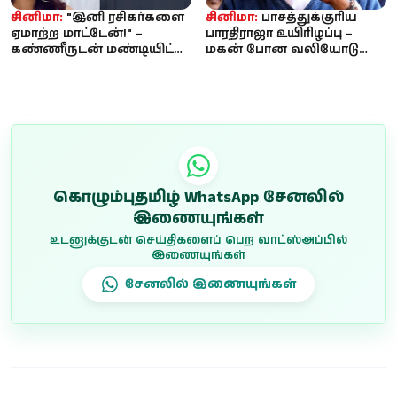
சினிமா:
"இனி ரசிகர்களை
சினிமா:
பாசத்துக்குரிய
ஏமாற்ற மாட்டேன்!" –
பாரதிராஜா உயிரிழப்பு –
கண்ணீருடன் மண்டியிட்டு
மகன் போன வலியோடு
மன்னிப்பு கேட்ட ரவி
இயக்குநர் இமயமும்
மோகன்
போய்விட்டார்
கொழும்புதமிழ் WhatsApp சேனலில்
இணையுங்கள்
உடனுக்குடன் செய்திகளைப் பெற வாட்ஸ்அப்பில்
இணையுங்கள்
சேனலில் இணையுங்கள்