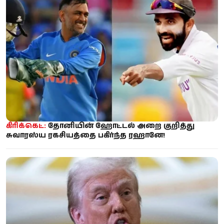
கிரிக்கெட்:
தோனியின் ஹோட்டல் அறை குறித்து
சுவாரஸ்ய ரகசியத்தை பகிர்ந்த ரஹானே!