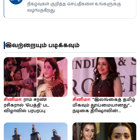
நிகழ்வுகள் குறித்த செய்திகளை உங்களுக்கு
வழங்குகிறது.
இவற்றையும் படிக்கவும்
சினிமா:
ராம் சரண்
சினிமா:
"இலங்கைத் தமிழ்
ரசிகரால் 'பெத்தி' பட
மிகவும் தூய்மையானது"..
விழாவில் பரபரப்பு
நடிகை திரிஷாவின்
பேச்சுக்கு ரசிகர்கள்
வரவேற்பு