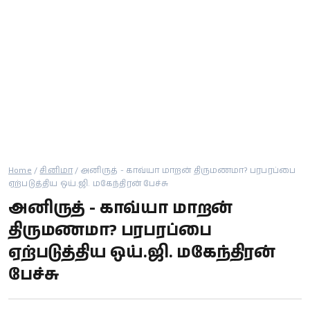
கால்பந்து
ஆன்மீகம்
Home
/
சினிமா
/
அனிருத் - காவ்யா மாறன் திருமணமா? பரபரப்பை
ஏற்படுத்திய ஒய்.ஜி. மகேந்திரன் பேச்சு
அனிருத் - காவ்யா மாறன்
திருமணமா? பரபரப்பை
ஏற்படுத்திய ஒய்.ஜி. மகேந்திரன்
பேச்சு