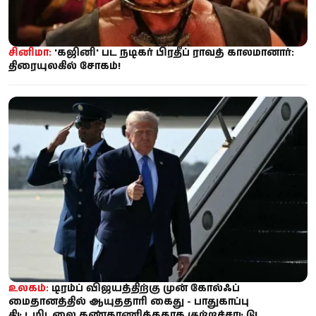
சினிமா:
'கஜினி' பட நடிகர் பிரதீப் ராவத் காலமானார்:
திரையுலகில் சோகம்!
உலகம்:
டிரம்ப் விஜயத்திற்கு முன் கோல்ஃப்
மைதானத்தில் ஆயுததாரி கைது - பாதுகாப்பு
திட்டமிடலை கண்காணித்ததாக குற்றச்சாட்டு!