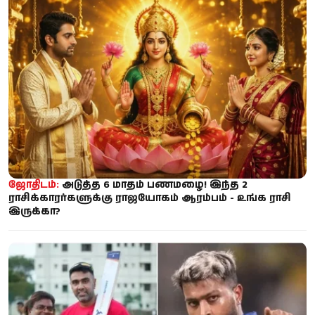
ஜோதிடம்:
அடுத்த 6 மாதம் பணமழை! இந்த 2
ராசிக்காரர்களுக்கு ராஜயோகம் ஆரம்பம் - உங்க ராசி
இருக்கா?