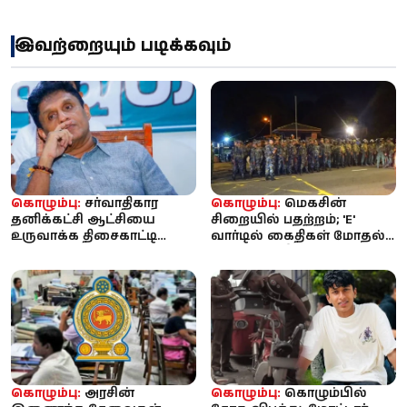
இவற்றையும் படிக்கவும்
கொழும்பு:
சர்வாதிகார
கொழும்பு:
மெகசின்
தனிக்கட்சி ஆட்சியை
சிறையில் பதற்றம்; 'E'
உருவாக்க திசைகாட்டி
வார்டில் கைதிகள் மோதல்,
முயற்சிக்கிறது: சஜித்
பாதுகாப்பு தீவிரம்
பிரேமதாச ...
கொழும்பு:
அரசின்
கொழும்பு:
கொழும்பில்