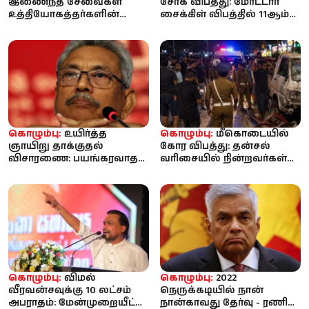
இணைந்த சேவைகள்
சோக விபத்து: மோட்டார்
உத்தியோகத்தர்களின்
சைக்கிள் விபத்தில் 11ஆம்
வருடாந்த இடமாற்றம் –
வகுப்பு மாணவன்
புதிய சுற்றறிக்கை வெ...
உயிரிழப்பு
கொழும்பு:
உயிர்த்த
கொழும்பு:
மீகொடையில்
ஞாயிறு தாக்குதல்
கோர விபத்து: தன்சல்
விசாரணை: பயங்கரவாதத்
வரிசையில் நின்றவர்கள்
தடுப்புச் சட்டத்தின் கீழ்
மீது கெப் மோதி 6 பேர்
கைதைத் தட...
உயிரிழப்பு
கொழும்பு:
விமல்
கொழும்பு:
2022
வீரவன்சவுக்கு 10 லட்சம்
நெருக்கடியில் நான்
அபராதம்: மேன்முறையீட்டு
நான்காவது தேர்வு - ரணில்