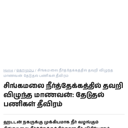
கால்பந்து
ஆன்மீகம்
Home
/
கொழும்பு
/
சிங்கமலை நீர்த்தேக்கத்தில் தவறி விழுந்த
மாணவன்: தேடுதல் பணிகள் தீவிரம்
சிங்கமலை நீர்த்தேக்கத்தில் தவறி
விழுந்த மாணவன்: தேடுதல்
பணிகள் தீவிரம்
ஹட்டன் நகருக்கு முக்கியமாக நீர் வழங்கும்