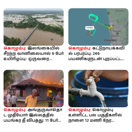
நீதிமன்றம் உறுதிப்படுத்திய
விக்ரமசிங்க
த...
வெளிப்படுத்திய அதிர்ச...
கொழும்பு:
இலங்கையில்
கொழும்பு:
கட்டுநாயக்கவி
சீரற்ற வானிலையால் 6 பேர்
ல் பரபரப்பு: 246
உயிரிழப்பு- ஒருவரை
பயணிகளுடன் புறப்பட்ட
காணவில்லை!
துருக்கி விமானத்தின் மீது
பறவை ...
கொழும்பு:
அங்குருவாதொ
கொழும்பு:
கொழும்பு
ட முதியோர் இல்லத்தில்
உள்ளிட்ட பல பகுதிகளில்
பயங்கர தீ விபத்து: 11 பேர்
நாளை 12 மணி நேர
உயிரிழப்பு, 3 பேரை தேட...
நீர்வெட்டு