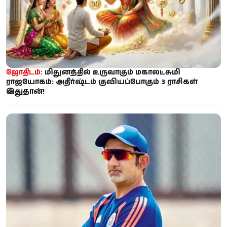
ஜோதிடம்:
மிதுனத்தில் உருவாகும் மகாலட்சுமி
ராஜயோகம்: அதிர்ஷ்டம் குவியப்போகும் 3 ராசிகள்
இதுதான்!