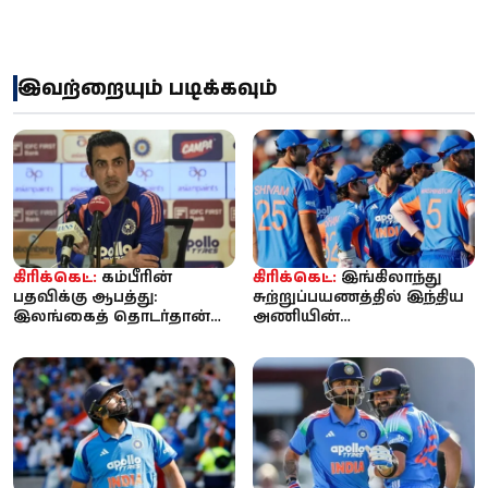
இவற்றையும் படிக்கவும்
கிரிக்கெட்:
கம்பீரின்
கிரிக்கெட்:
இங்கிலாந்து
பதவிக்கு ஆபத்து:
சுற்றுப்பயணத்தில் இந்திய
இலங்கைத் தொடர்தான்
அணியின்
கடைசியா? - கடுமையான
செயல்பாடுகளை
அதிருப்தியில் பி...
ஆகஸ்டில் ஆய்வு செய்யும்
...