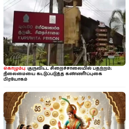
கொழும்பு:
குருவிட்ட சிறைச்சாலையில் பதற்றம்;
நிலைமையை கட்டுப்படுத்த கண்ணீர்ப்புகை
பிரயோகம்