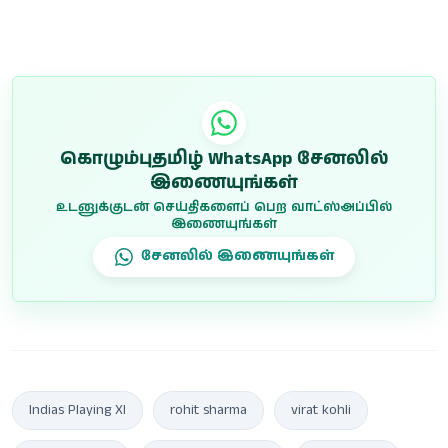
முறியடித்தார் ஜோ ரூட்:
பாகிஸ்தான் இடையிலான
லார்ட்ஸி...
போட்டிகள் அதிகரிக்...
கொழும்புதமிழ் WhatsApp சேனலில்
இணையுங்கள்
உடனுக்குடன் செய்திகளைப் பெற வாட்ஸ்அப்பில்
இணையுங்கள்
சேனலில் இணையுங்கள்
Indias Playing XI
rohit sharma
virat kohli