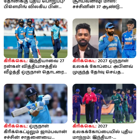
தோனிக்கு புதிய பொறுப்பு?
சூர்யவன்ஷி மாஸ்:
பிளெமிங் விலகிய பின்
சச்சினின் 37 ஆண்டு
ஆலோசகர் பதவிக்கு
சாதனை தகர்ப்பு! 15 வயதில்
வாய்ப்ப...
உலக கிரிக்கெட்...
கிரிக்கெட்:
இந்தியாவை 27
கிரிக்கெட்:
2027 ஒருநாள்
ரன்கள் வித்தியாசத்தில்
உலகக் கோப்பை: அபினவ்
வீழ்த்தி ஒருநாள் தொடரை
முகுந்த் தேர்வு செய்த
கைப்பற்றியது இங்கிலாந்து
இந்திய அணி - ரோஹித்,
கோலி ...
கிரிக்கெட்:
ஒருநாள்
கிரிக்கெட்:
2027
கிரிக்கெட்டிலும் ஜாம்பவான்
உலகக்கோப்பையில் புதிய
சச்சின் சாதனையை
மாற்றம்: இந்தியா-