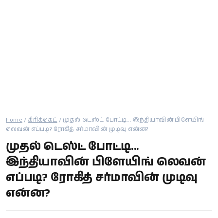
கால்பந்து
ஆன்மீகம்
Home
/
கிரிக்கெட்
/
முதல் டெஸ்ட் போட்டி... இந்தியாவின் பிளேயிங்
லெவன் எப்படி? ரோகித் சர்மாவின் முடிவு என்ன?
முதல் டெஸ்ட் போட்டி...
இந்தியாவின் பிளேயிங் லெவன்
எப்படி? ரோகித் சர்மாவின் முடிவு
என்ன?