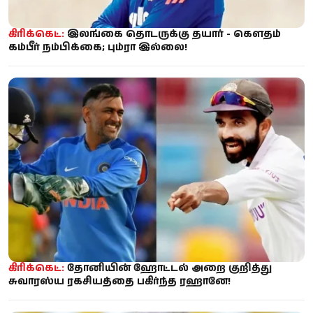
கிரிக்கெட்:
இலங்கை தொடருக்கு தயார் - கௌதம்
கம்பீர் நம்பிக்கை; பும்ரா இல்லை!
கிரிக்கெட்:
தோனியின் ஹோட்டல் அறை குறித்து
சுவாரஸ்ய ரகசியத்தை பகிர்ந்த ரஹானே!