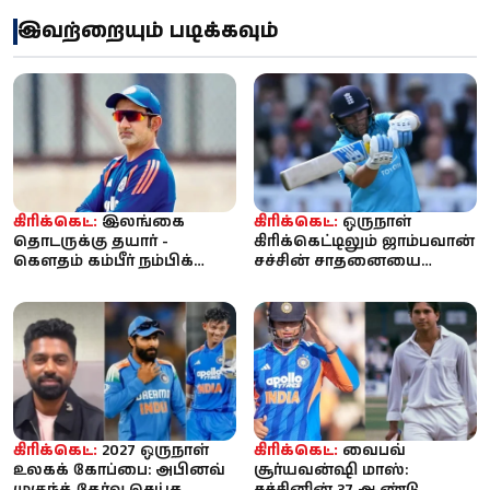
இவற்றையும் படிக்கவும்
கிரிக்கெட்:
இலங்கை
கிரிக்கெட்:
ஒருநாள்
தொடருக்கு தயார் -
கிரிக்கெட்டிலும் ஜாம்பவான்
கௌதம் கம்பீர் நம்பிக்கை;
சச்சின் சாதனையை
பும்ரா இல்லை!
முறியடித்தார் ஜோ ரூட்:
லார்ட்ஸி...
கிரிக்கெட்:
2027 ஒருநாள்
கிரிக்கெட்:
வைபவ்
உலகக் கோப்பை: அபினவ்
சூர்யவன்ஷி மாஸ்:
முகுந்த் தேர்வு செய்த
சச்சினின் 37 ஆண்டு