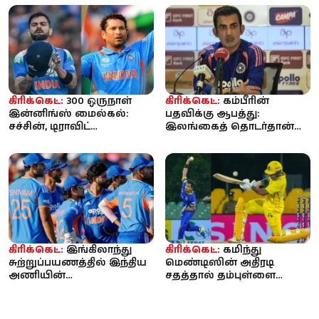
தகவலால்...
கிரிக்கெட்:
300 ஒருநாள்
கிரிக்கெட்:
கம்பீரின்
இன்னிங்ஸ் மைல்கல்:
பதவிக்கு ஆபத்து:
சச்சின், டிராவிட்
இலங்கைத் தொடர்தான்
வரிசையில் இடம்பிடித்த
கடைசியா? - கடுமையான
விராட் கோலி
அதிருப்தியில் பி...
கிரிக்கெட்:
இங்கிலாந்து
கிரிக்கெட்:
கமிந்து
சுற்றுப்பயணத்தில் இந்திய
மெண்டிஸின் அதிரடி
அணியின்
சதத்தால் தம்புள்ளை
செயல்பாடுகளை
சிக்ஸர்ஸை வீழ்த்திய
ஆகஸ்டில் ஆய்வு செய்யும்
கொழும்பு கேப்ஸ் –...
...