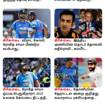
இந்திய அணி - ரோஹித்,
சாதனை தகர்ப்பு! 15 வயதில்
கோலி ...
உலக கிரிக்கெட்...
கிரிக்கெட்:
விராட் கோலி,
கிரிக்கெட்:
இந்திய
ரோகித் சர்மா மீண்டும்
அணியின் தொடர் தோல்வி
எப்போது
எதிரொலி... கம்பீர்,
களமிறங்குவார்கள்?
அகர்கருடன் பிசிசிஐ அவசர
இந்திய அணியின் அடுத்த...
ஆலோசனை கூட...
கிரிக்கெட்:
ரோகித் சர்மா
கிரிக்கெட்:
தோனியின்
ஓய்வு பெறுகிறாரா? 2027
ஹோட்டல் அறை குறித்து
உலகக் கோப்பை திட்டத்தில்
சுவாரஸ்ய ரகசியத்தை
இடமில்லை என்ற
பகிர்ந்த ரஹானே!