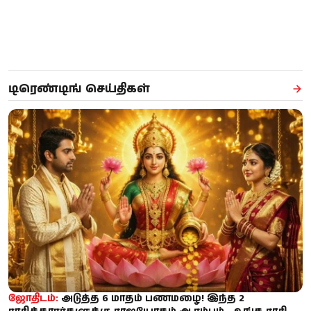
டிரெண்டிங் செய்திகள்
ஜோதிடம்:
அடுத்த 6 மாதம் பணமழை! இந்த 2