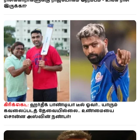
ராசிக்காரர்களுக்கு ராஜயோகம் ஆரம்பம் - உங்க ராசி
இருக்கா?
கிரிக்கெட்:
ஹர்திக் பாண்டியா டீல் ஓவர்.. யாரும்
கவலைப்படத் தேவையில்லை.. உண்மையை
சொன்ன அஸ்வின் நண்பர்!