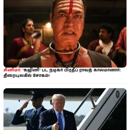
சினிமா:
'கஜினி' பட நடிகர் பிரதீப் ராவத் காலமானார்:
திரையுலகில் சோகம்!