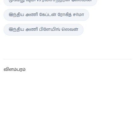
முகமது ஷமி vs ரவிச்சந்திரன் அஸ்வின்
இந்திய அணி கேப்டன் ரோகித் சர்மா
இந்திய அணி பிளேயிங் லெவன்
விளம்பரம்