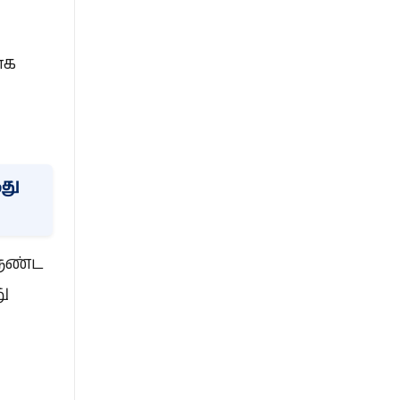
ாக
து
ருண்ட
ு