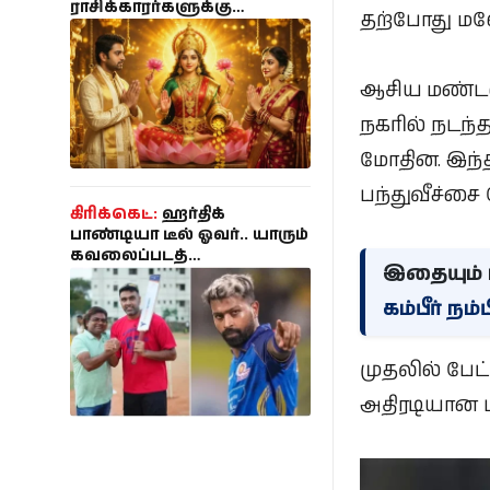
ராசிக்காரர்களுக்கு
தற்போது மலே
ராஜயோகம் ஆரம்பம் - உங்க
ராசி இருக்கா?
ஆசிய மண்டல 
நகரில் நடந்
மோதின. இந்த
பந்துவீச்சை 
கிரிக்கெட்:
ஹர்திக்
பாண்டியா டீல் ஓவர்.. யாரும்
கவலைப்படத்
இதையும் ப
தேவையில்லை..
உண்மையை சொன்ன
கம்பீர் நம
அஸ்வின் நண்பர்!
முதலில் பேட
அதிரடியான ப