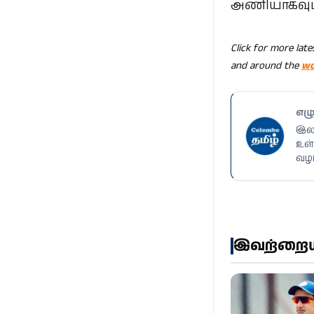
அணியாகவும் 
Click for more lat
and around the
wo
எழு
இலங
உள்
வழங
இவற்றையும