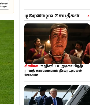
டிரெண்டிங் செய்திகள்
சினிமா:
'கஜினி' பட நடிகர் பிரதீப்
ராவத் காலமானார்: திரையுலகில்
சோகம்!