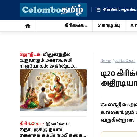
வெள்ளி, ஆகஸ்ட் 
கிரிக்கெட்
கொழும்பு
உல
கிரிக்கெட்
கொழும்பு
ஜோதிடம்:
மிதுனத்தில்
உருவாகும் மகாலட்சுமி
Home
/
கிரிக்கெட்
ராஜயோகம்: அதிர்ஷ்டம்
உலகம்
டி20 கிர
குவியப்போகும் 3 ராசிகள்
இதுதான்!
அதிரடிய
ஜோதிடம்
சினிமா
காலத்தின் அட
உலகெங்கும் ப
வாழ்க்கை
வருகின்றன.
கிரிக்கெட்:
இலங்கை
போட்டோ
தொடருக்கு தயார் -
கௌதம் கம்பீர் நம்பிக்கை;