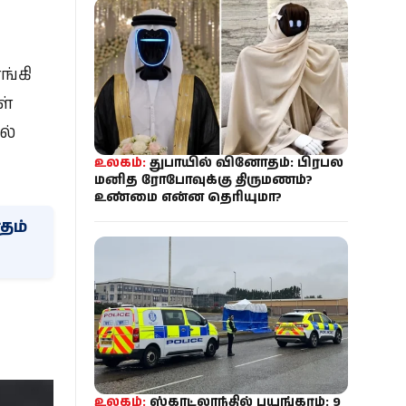
ங்கி
ள்
ல்
உலகம்:
துபாயில் வினோதம்: பிரபல
மனித ரோபோவுக்கு திருமணம்?
உண்மை என்ன தெரியுமா?
தம்
உலகம்:
ஸ்காட்லாந்தில் பயங்கரம்: 9