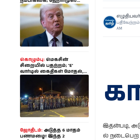
நம்பிக்கை; ஹோர்முஸ்
நீரிணை பேச்சுவார்த்தை
தீவிரம்!
எழுதியவர்
பதிவேற்றம்:
AM
கொழும்பு:
மெகசின்
சிறையில் பதற்றம்; 'E'
வார்டில் கைதிகள் மோதல்,
பாதுகாப்பு தீவிரம்
க
இதன்படி, அடு
ஜோதிடம்:
அடுத்த 6 மாதம்
ல் நடைபெற உ
பணமழை! இந்த 2