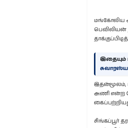
மங்கோலிய அ
பெவிலியன் த
தாக்குப்பிடி
இதையும் ப
சுவாரஸ்ய
இதன்மூலம், ட
அணி என்ற
கைப்பற்றியத
சிங்கப்பூர் த