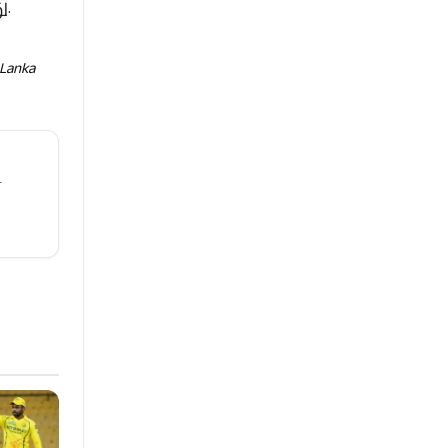
ு.
 Lanka
ா