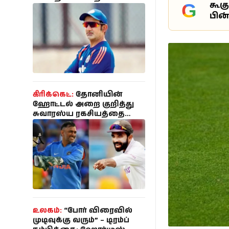
கூக
G
பும்ரா இல்லை!
கால்பந்து
பின
ஆன்மீகம்
கிரிக்கெட்:
தோனியின்
ஹோட்டல் அறை குறித்து
சுவாரஸ்ய ரகசியத்தை
பகிர்ந்த ரஹானே!
உலகம்:
“போர் விரைவில்
முடிவுக்கு வரும்” – டிரம்ப்