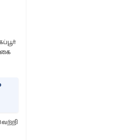
்பூர்
க்கை
்
வெற்றி