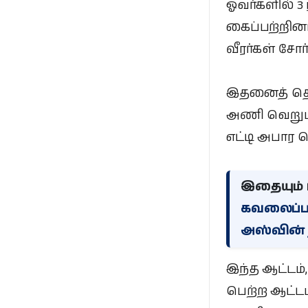
ஓவர்களில் 3
கைப்பற்றினா
வீரர்கள் சோர
இதனைத் தொடர
அணி வெறும் 
எட்டி அபார 
இதையும் ப
கவலைப்ப
அஸ்வின் 
இந்த ஆட்டம்,
பெற்ற ஆட்டம