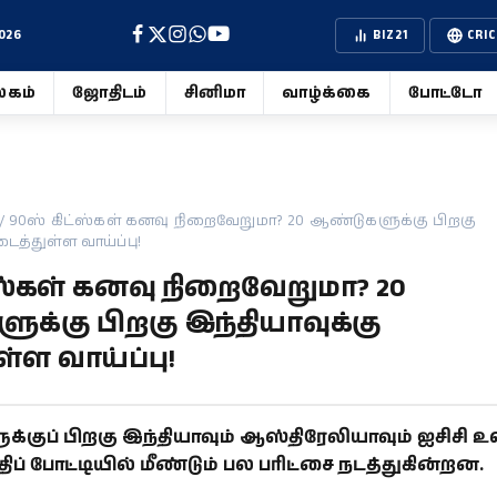
026
BIZ21
CRIC
கம்
ஜோதிடம்
சினிமா
வாழ்க்கை
போட்டோ
/
90ஸ் கிட்ஸ்கள் கனவு நிறைவேறுமா? 20 ஆண்டுகளுக்கு பிறகு
டைத்துள்ள வாய்ப்பு!
்ஸ்கள் கனவு நிறைவேறுமா? 20
க்கு பிறகு இந்தியாவுக்கு
்ள வாய்ப்பு!
்குப் பிறகு இந்தியாவும் ஆஸ்திரேலியாவும் ஐசிசி 
ப் போட்டியில் மீண்டும் பல பரிட்சை நடத்துகின்றன.