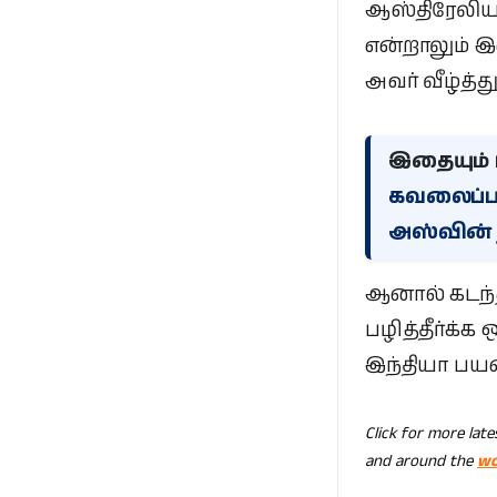
ஆஸ்திரேலி
என்றாலும் 
அவர் வீழ்த்
இதையும் ப
கவலைப்ப
அஸ்வின் 
ஆனால் கடந்த
பழித்தீர்க்
இந்தியா பயன்
Click for more lat
and around the
wo