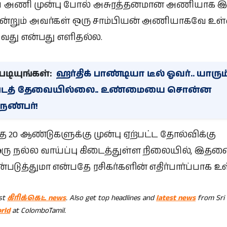
ய அணி முன்பு போல் அசுரத்தனமான அணியாக 
இன்றும் அவர்கள் ஒரு சாம்பியன் அணியாகவே உள
துவது என்பது எளிதல்ல.
டியுங்கள்:
ஹர்திக் பாண்டியா டீல் ஓவர்.. யாரும
டத் தேவையில்லை.. உண்மையை சொன்ன
நண்பர்!
 20 ஆண்டுகளுக்கு முன்பு ஏற்பட்ட தோல்விக்கு
க ஒரு நல்ல வாய்ப்பு கிடைத்துள்ள நிலையில், இத
படுத்துமா என்பதே ரசிகர்களின் எதிர்பார்ப்பாக உள
est
கிரிக்கெட் news
. Also get top headlines and
latest news
from Sri
rld
at ColomboTamil.