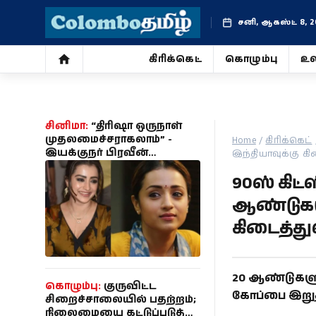
சனி, ஆகஸ்ட் 8, 2
கிரிக்கெட்
கொழும்பு
உல
கிரிக்கெட்
கொழும்பு
சினிமா:
“திரிஷா ஒருநாள்
முதலமைச்சராகலாம்” -
Home
/
கிரிக்கெட்
இயக்குநர் பிரவீன்
இந்தியாவுக்கு கி
உலகம்
காந்தியின் கருத்து வைரல்
90ஸ் கிட
ஜோதிடம்
ஆண்டுகளு
கிடைத்துள
சினிமா
வாழ்க்கை
20 ஆண்டுகளுக
கொழும்பு:
குருவிட்ட
கோப்பை இறுதி
போட்டோ
சிறைச்சாலையில் பதற்றம்;
நிலைமையை கட்டுப்படுத்த