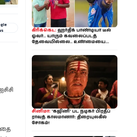
gle
கிரிக்கெட்:
ஹர்திக் பாண்டியா டீல்
ws
ஓவர்.. யாரும் கவலைப்படத்
தேவையில்லை.. உண்மையை
சொன்ன அஸ்வின் நண்பர்!
ஐசிசி
சினிமா:
'கஜினி' பட நடிகர் பிரதீப்
ராவத் காலமானார்: திரையுலகில்
சோகம்!
ந்தை