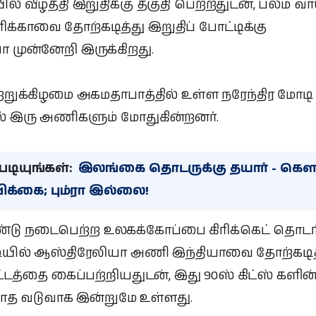
் வீழ்த்தி இறுதிக்கு தகுதி பெற்றதுடன், பலம் வா
ிக்காவை தோற்கடித்து இறுதிப் போட்டிக்கு
 முன்னேறி இருக்கிறது.
்றுக்கிழமை அகமதாபாத்தில் உள்ள நரேந்திர மோடி
் இரு அணிகளும் மோதுகின்றனர்.
டியுங்கள்:
இலங்கை தொடருக்கு தயார் - கௌ
்பிக்கை; பும்ரா இல்லை!
ண்டு நடைபெற்ற உலகக்கோப்பை கிரிக்கெட் தொடர
டியில் ஆஸ்திரேலியா அணி இந்தியாவை தோற்கடித
ட்டத்தை கைப்பற்றியதுடன், இது 90ஸ் கிட்ஸ் களின
காத வடுவாக இன்றுமே உள்ளது.