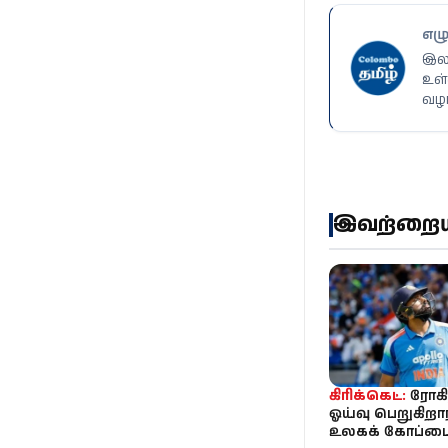
எழு
இலங
உள்
வழங
இவற்றையும
கிரிக்கெட்:
ரோகி
ஓய்வு பெறுகிறார
உலகக் கோப்பை த