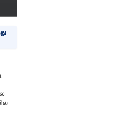
து
.
ல்
ில்