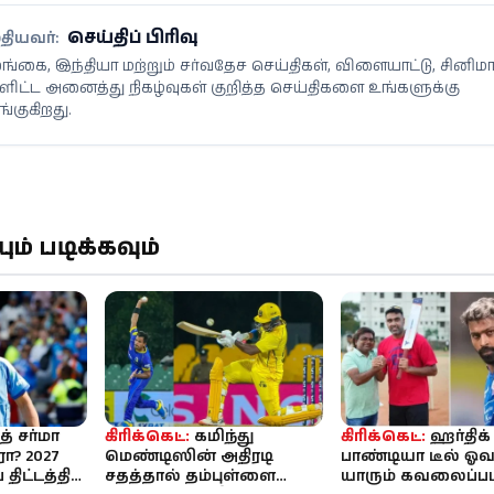
செய்திப் பிரிவு
தியவர்:
்கை, இந்தியா மற்றும் சர்வதேச செய்திகள், விளையாட்டு, சினிம
ளிட்ட அனைத்து நிகழ்வுகள் குறித்த செய்திகளை உங்களுக்கு
்குகிறது.
் படிக்கவும்
த் சர்மா
கிரிக்கெட்:
கமிந்து
கிரிக்கெட்:
ஹர்திக்
ா? 2027
மெண்டிஸின் அதிரடி
பாண்டியா டீல் ஓவர்
ிட்டத்தில்
சதத்தால் தம்புள்ளை
யாரும் கவலைப்பட