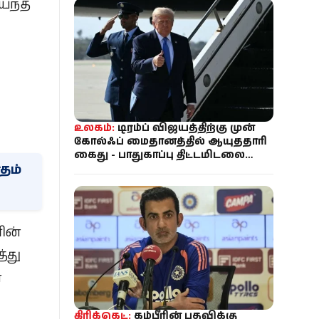
ய்ந்த
உலகம்:
டிரம்ப் விஜயத்திற்கு முன்
கோல்ஃப் மைதானத்தில் ஆயுததாரி
கைது - பாதுகாப்பு திட்டமிடலை
தம்
கண்காணித்ததாக குற்றச்சாட்டு!
ின்
்து
்
கிரிக்கெட்:
கம்பீரின் பதவிக்கு