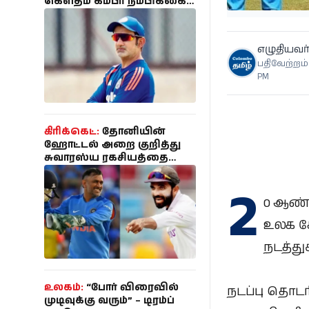
கௌதம் கம்பீர் நம்பிக்கை;
பும்ரா இல்லை!
எழுதியவர்
பதிவேற்றம்:
PM
கிரிக்கெட்:
தோனியின்
ஹோட்டல் அறை குறித்து
சுவாரஸ்ய ரகசியத்தை
பகிர்ந்த ரஹானே!
2
0 ஆண்ட
உலக கோ
நடத்து
உலகம்:
“போர் விரைவில்
நடப்பு தொட
முடிவுக்கு வரும்” – டிரம்ப்