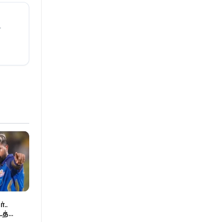
ா
..
த்