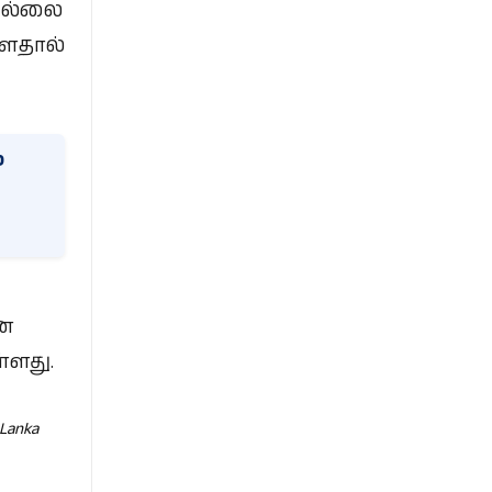
இல்லை
்ளதால்
்
னை
்ளது.
 Lanka