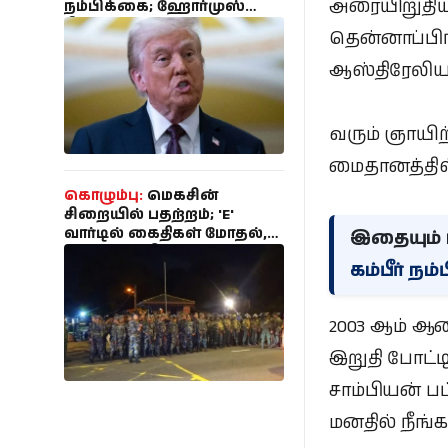
அரையிறுதியில
நம்பிக்கை; ஹோர்முஸ்
நீரிணை பேச்சுவார்த்தை
தென்னாப்பிர
தீவிரம்!
ஆஸ்திரேலியா
வரும் ஞாயிற
மைதானத்தில
கொழும்பு:
மெகசின்
சிறையில் பதற்றம்; 'E'
வார்டில் கைதிகள் மோதல்,
இதையும் ப
பாதுகாப்பு தீவிரம்
கம்பீர் நம
2003 ஆம் ஆ
இறுதி போட்
சாம்பியன் ப
மனதில் நீங்