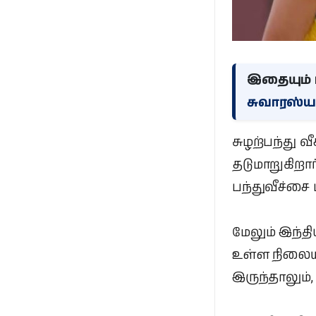
இதையும் ப
சுவாரஸ்ய
சுழற்பந்து வ
தடுமாறுகிறா
பந்துவீச்சை 
மேலும் இந்தி
உள்ள நிலையி
இருந்தாலும்