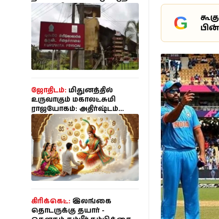
கண்ணீர்ப்புகை பிரயோகம்
கால்பந்து
கூக
G
பின
ஆன்மீகம்
ஜோதிடம்:
மிதுனத்தில்
உருவாகும் மகாலட்சுமி
ராஜயோகம்: அதிர்ஷ்டம்
குவியப்போகும் 3 ராசிகள்
இதுதான்!
கிரிக்கெட்:
இலங்கை
தொடருக்கு தயார் -