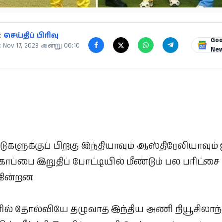
:
செய்திப் பிரிவு
Goo
 Nov 17, 2023 அன்று 06:10
Ne
ுகளுக்குப் பிறகு இந்தியாவும் ஆஸ்திரேலியாவும் 
ப்பை இறுதிப் போட்டியில் மீண்டும் பல பரிட்சை
கின்றன.
ரில் தோல்வியே தழுவாத இந்திய அணி நியூசிலா