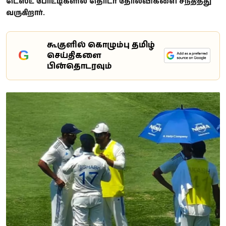
டெஸ்ட் போட்டிகளில் தொடர் தோல்விகளை சந்தித்து
வருகிறார்.
கூகுளில் கொழும்பு தமிழ்
G
செய்திகளை
பின்தொடரவும்