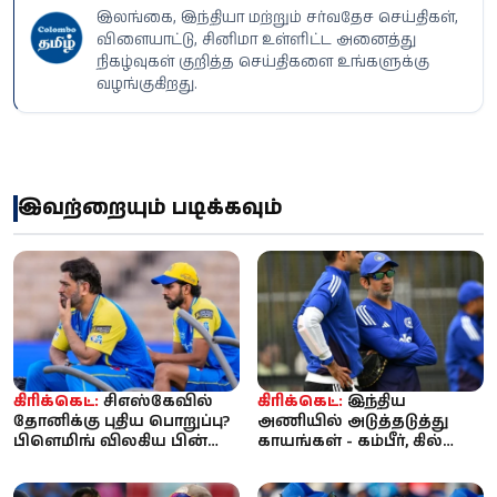
இலங்கை, இந்தியா மற்றும் சர்வதேச செய்திகள்,
விளையாட்டு, சினிமா உள்ளிட்ட அனைத்து
நிகழ்வுகள் குறித்த செய்திகளை உங்களுக்கு
வழங்குகிறது.
இவற்றையும் படிக்கவும்
கிரிக்கெட்:
சிஎஸ்கேவில்
கிரிக்கெட்:
இந்திய
தோனிக்கு புதிய பொறுப்பு?
அணியில் அடுத்தடுத்து
பிளெமிங் விலகிய பின்
காயங்கள் - கம்பீர், கில்
ஆலோசகர் பதவிக்கு
அதிருப்தி; மருத்துவக் குழு
வாய்ப்ப...
மா...