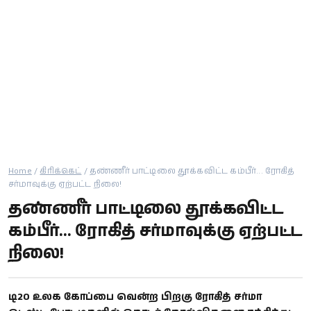
கால்பந்து
ஆன்மீகம்
Home
/
கிரிக்கெட்
/
தண்ணீர் பாட்டிலை தூக்கவிட்ட கம்பீர்... ரோகித்
சர்மாவுக்கு ஏற்பட்ட நிலை!
தண்ணீர் பாட்டிலை தூக்கவிட்ட
கம்பீர்... ரோகித் சர்மாவுக்கு ஏற்பட்ட
நிலை!
டி20 உலக கோப்பை வென்ற பிறகு ரோகித் சர்மா