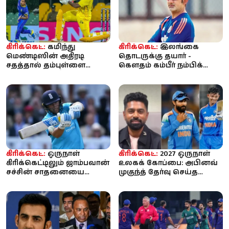
கிரிக்கெட்:
கமிந்து
கிரிக்கெட்:
இலங்கை
மெண்டிஸின் அதிரடி
தொடருக்கு தயார் -
சதத்தால் தம்புள்ளை
கௌதம் கம்பீர் நம்பிக்கை;
சிக்ஸர்ஸை வீழ்த்திய
பும்ரா இல்லை!
கொழும்பு கேப்ஸ் –...
கிரிக்கெட்:
ஒருநாள்
கிரிக்கெட்:
2027 ஒருநாள்
கிரிக்கெட்டிலும் ஜாம்பவான்
உலகக் கோப்பை: அபினவ்
சச்சின் சாதனையை
முகுந்த் தேர்வு செய்த
முறியடித்தார் ஜோ ரூட்:
இந்திய அணி - ரோஹித்,
லார்ட்ஸி...
கோலி ...