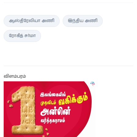
ஆஸ்திரேலியா அணி
இந்திய அணி
ரோகித் சர்மா
விளம்பரம்