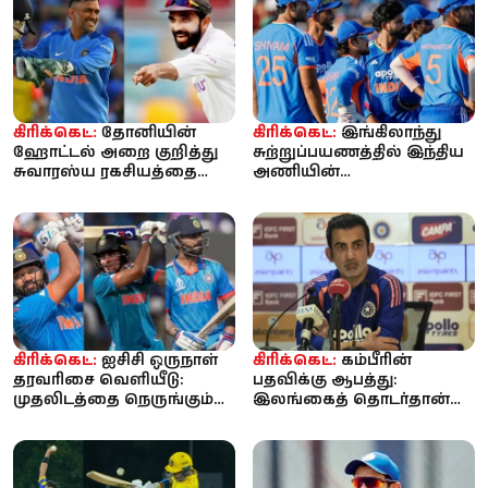
கிரிக்கெட்:
தோனியின்
கிரிக்கெட்:
இங்கிலாந்து
ஹோட்டல் அறை குறித்து
சுற்றுப்பயணத்தில் இந்திய
சுவாரஸ்ய ரகசியத்தை
அணியின்
பகிர்ந்த ரஹானே!
செயல்பாடுகளை
ஆகஸ்டில் ஆய்வு செய்யும்
...
கிரிக்கெட்:
ஐசிசி ஒருநாள்
கிரிக்கெட்:
கம்பீரின்
தரவரிசை வெளியீடு:
பதவிக்கு ஆபத்து:
முதலிடத்தை நெருங்கும்
இலங்கைத் தொடர்தான்
சுப்மன் கில்.. டாப் 5-ல்
கடைசியா? - கடுமையான
ரோக...
அதிருப்தியில் பி...