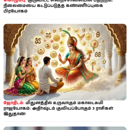
கொழும்பு:
குருவிட்ட சிறைச்சாலையில் பதற்றம்;
நிலைமையை கட்டுப்படுத்த கண்ணீர்ப்புகை
பிரயோகம்
ஜோதிடம்:
மிதுனத்தில் உருவாகும் மகாலட்சுமி
ராஜயோகம்: அதிர்ஷ்டம் குவியப்போகும் 3 ராசிகள்
இதுதான்!