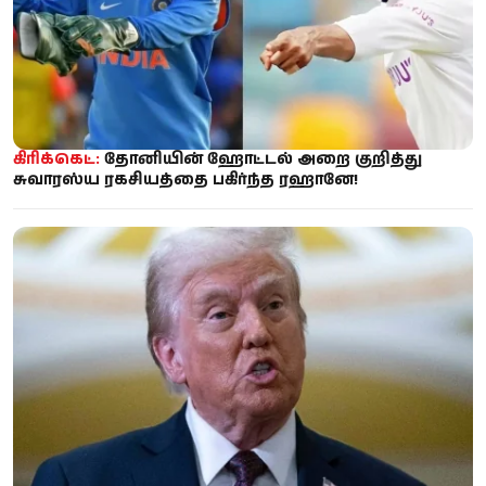
கிரிக்கெட்:
தோனியின் ஹோட்டல் அறை குறித்து
சுவாரஸ்ய ரகசியத்தை பகிர்ந்த ரஹானே!