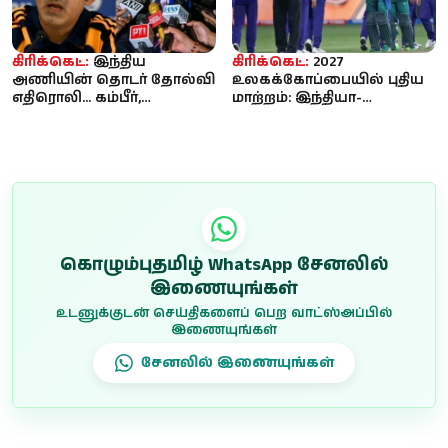
கிரிக்கெட்:
இந்திய
கிரிக்கெட்:
2027
அணியின் தொடர் தோல்வி
உலகக்கோப்பையில் புதிய
எதிரொலி... கம்பீர்,
மாற்றம்: இந்தியா-
அகர்கருடன் பிசிசிஐ அவசர
பாகிஸ்தான் இடையிலான
ஆலோசனை கூட...
போட்டிகள் அதிகரிக்...
கொழும்புதமிழ் WhatsApp சேனலில்
இணையுங்கள்
உடனுக்குடன் செய்திகளைப் பெற வாட்ஸ்அப்பில்
இணையுங்கள்
சேனலில் இணையுங்கள்